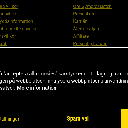
a villkor
Om Gymgrossisten
ngsvillkor
Presentkort
yddsinformation
Karriär
ubb medlemsvillkor
Återförsäljare
svillkor
Affiliate
anti
Personlig tränare
ation om ångerrätt och
Rabattkod
ation
Redaktionell policy
nställningar
Sitemap
 "acceptera alla cookies" samtycker du till lagring av coo
Black Friday
ngen på webbplatsen, analysera webbplatsens användning
Artiklar & Övningar
satser.
More information
Proteinkalkylator
Spara val
tällningar