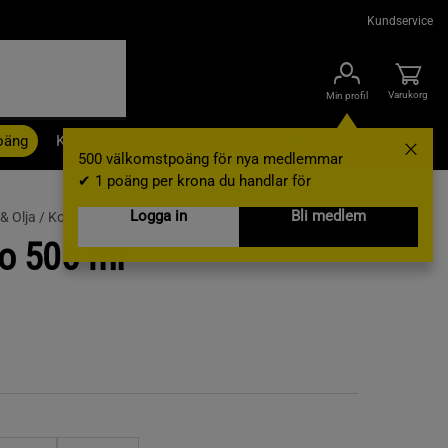
Kundservice
Varukorg
Min profil
oäng
Kampanjer
Outlet
Nyheter
Varumärken
500 välkomstpoäng för nya medlemmar
✔ 1 poäng per krona du handlar för
Logga in
Bli medlem
 & Olja /
Kokosolja
o 500 ml