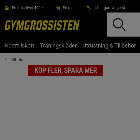
Hoppa till innehållet
Fri frakt över 499 kr
Fri retur
14 dagars ångerrätt
Kosttillskott
Träningskläder
Utrustning & Tillbehör
Tillbaka
KÖP FLER, SPARA MER