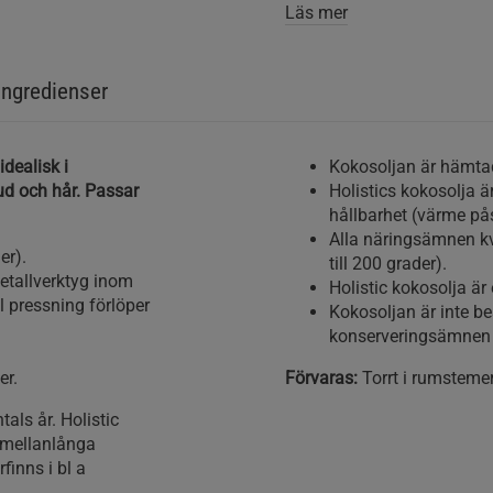
Läs mer
Ingredienser
idealisk i
Kokosoljan är hämtad
ud och hår. Passar
Holistics kokosolja 
hållbarhet (värme p
Alla näringsämnen kv
er).
till 200 grader).
etallverktyg inom
Holistic kokosolja är
l pressning förlöper
Kokosoljan är inte be
konserveringsämnen el
er.
Förvaras:
Torrt i rumstemer
als år. Holistic
 mellanlånga
finns i bl a