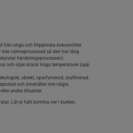
 från unga och filippinska kokosnötter.
är inte värmeprocessad så den har lång
åskyndar härskningsprocessen).
ar och oljan klarar höga temperaturer (upp
 ekologisk, oblekt, oparfymerad, oraffinerad.
sprutad och innehåller inte några
ler andra tillsatser.
atur. Låt ej fukt komma ner i burken.