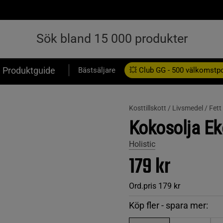
Produktguide
Bästsäljare
💥 Club GG - 500 välkomstp
Presentkort
Kosttillskott /
Livsmedel /
Fett
Kokosolja Ek
Holistic
179 kr
Ord.pris
179 kr
Köp fler - spara mer: