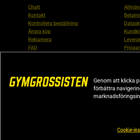
Chatt
Allmänn
Kontakt
Betalni
Kontrollera beställning
Datask
Ångra köp
Kundkl
Reklamera
Leveran
FAQ
Prisgar
Inform
reklam
Cookiei
Genom att klicka på
förbättra navigeri
marknadsföringsin
Cookie-ins