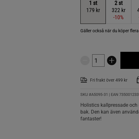
1
st
2
st
179 kr
322 kr
-10%
Gäller också när du köper fler
Fri frakt över 499 kr
SKU #A5095-31
| EAN
735001233
Holistics kallpressade och
bak. Den kan även användas
fantaster!