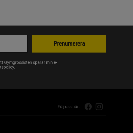
Prenumerera
att Gymgrossisten sparar min e-
etspolicy
.
Följ oss här: