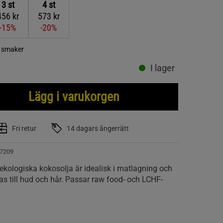
3
st
4
st
456 kr
573 kr
-15%
-20%
a smaker
I lager
Lägg i varukorgen
Fri retur
14 dagars ångerrätt
7209
 ekologiska kokosolja är idealisk i matlagning och
 till hud och hår. Passar raw food- och LCHF-