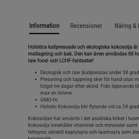
Information
Recensioner
Näring & 
Holistics kallpressade och ekologiska kokosolja är 
matlagning och bak. Den kan även användas till h
raw food- och LCHF-fantaster!
Ekologisk och raw (kallpressas under 38 grad
Pressning och tappning sker för hand utan m
högst tre dagar efter skörd. Från öppnande til
max en timme.
GMO-fri.
Holistic Kokosolja blir flytande vid ca 24 grad
Kokosoljan har använts i det asiatiska köket i tusent
Kokosolja innehåller vitaminer och mineraler samt
fettsyror, särskilt kaprylsyra och laurinsyra som åter
bröstmjölk.