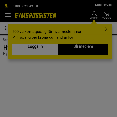
Hoppa till innehållet
Kundservice
Fri frakt över 499 kr
Min profil
Varukorg
500 välkomstpoäng för nya medlemmar
✔ 1 poäng per krona du handlar för
Utrustning & Tillbehör /
Massageredskap /
Övrig massage & stretching
Hyperice Normatec Premier Charger
Logga in
Bli medlem
Hyperice