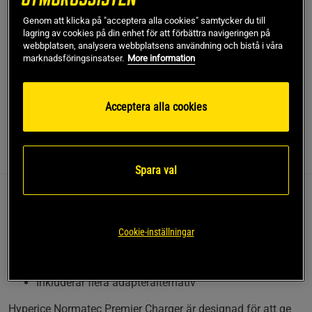
när produkter åter finns i lager.
Genom att klicka på "acceptera alla cookies" samtycker du till
lagring av cookies på din enhet för att förbättra navigeringen på
SKU #69110-006-00
| EAN
810050287463
webbplatsen, analysera webbplatsens användning och bistå i våra
marknadsföringsinsatser.
More information
Effektivisera din återhämtning med Hyperice Normatec
Premier Charger, som laddar båda benen samtidigt.
Läs mer
Acceptera alla cookies
Information
Recensioner
Näring & Ingredienser
Spara val
Denna laddare är ett praktiskt tillbehör för Hyperice
Normatec Premier och kommer med flera
Cookie-inställningar
adapteralternativ för olika eluttag.
Laddar båda benen samtidigt
Inkluderar flera adapteralternativ
Hyperice Normatec Premier Charger är designad för att ge