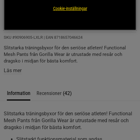
Johan
Framröstad topprecension
Cookie-inställningar
Kanonbyxor! Haft mina i 6 år nu och håller fortfarande!!
Luftiga och rymliga, perfekt på gymmet!
SKU #90906905-LXLR | EAN
8718657046624
Slitstarka träningsbyxor för den seriöse atleten! Functional
Mesh Pants från Gorilla Wear är utrustade med resår och
dragsko i midjan för bästa komfort.
Läs mer
Information
Recensioner
(42)
Slitstarka träningsbyxor för den seriöse atleten! Functional
Mesh Pants från Gorilla Wear är utrustade med resår och
dragsko i midjan för bästa komfort.
Slitstarkt funktionsmaterial som andas.