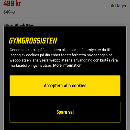
499 kr
I lager
549 kr
Färg:
Black/Red
Genom att klicka på "acceptera alla cookies" samtycker du till
lagring av cookies på din enhet för att förbättra navigeringen på
webbplatsen, analysera webbplatsens användning och bistå i våra
marknadsföringsinsatser.
More information
L/XL
Acceptera alla cookies
Lägg i varukorgen
Spara val
Fri frakt över 499 kr
Fri retur
14 dagars ångerrätt