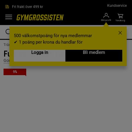
Hoppa till innehållet
Kundservice
Fri frakt över 499 kr
Min profil
Varukorg
500 välkomstpoäng för nya medlemmar
✔ 1 poäng per krona du handlar för
Träningskläder /
Träningskläder Herr /
Träningsbyxor
Functional Mesh Pants, Black/Red, L/XL
Logga in
Bli medlem
Gorilla Wear
9%