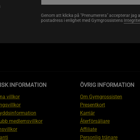
a
Genom att klicka på "Prenumerera" accepterar jag 
postadress i enlighet med Gymgrossistens
Integrit
ISK INFORMATION
ÖVRIG INFORMATION
a villkor
Om Gymgrossisten
ngsvillkor
Presentkort
yddsinformation
Karriär
ubb medlemsvillkor
Återförsäljare
svillkor
Affiliate
anti
Personlig tränare