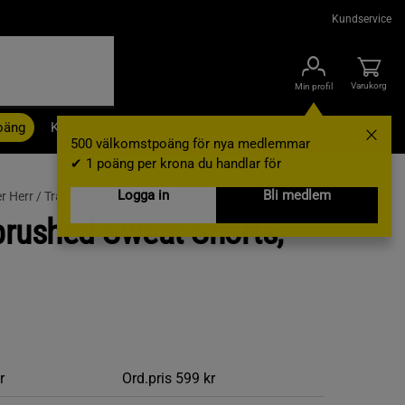
Kundservice
Varukorg
Min profil
oäng
Kampanjer
Outlet
Nyheter
Varumärken
500 välkomstpoäng för nya medlemmar
✔ 1 poäng per krona du handlar för
Logga in
Bli medlem
r Herr /
Träningsshorts
rushed Sweat Shorts,
r
Ord.pris
599 kr