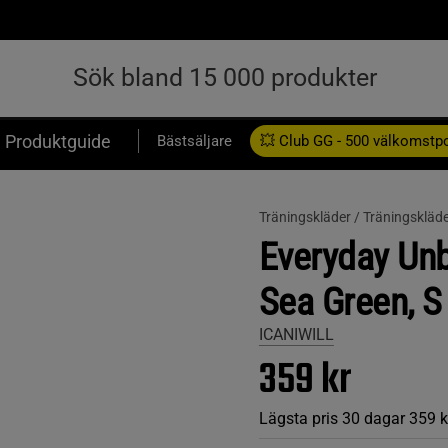
Produktguide
Bästsäljare
💥 Club GG - 500 välkomstp
Presentkort
Träningskläder /
Träningskläde
Everyday Unb
Sea Green, S
ICANIWILL
359 kr
Lägsta pris 30 dagar
359 k