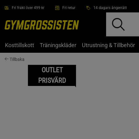
Hoppa till innehållet
Fri frakt över 499 kr
Fri retur
14 dagars ångerrätt
Kosttillskott
Träningskläder
Utrustning & Tillbehör
Tillbaka
OUTLET
PRISVÄRD