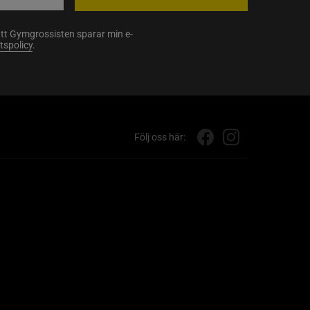
att Gymgrossisten sparar min e-
etspolicy
.
Följ oss här: