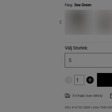
Färg:
Sea Green
Välj Storlek:
S
Fri frakt över 499 kr
SKU #13732-286R | EAN
7340145