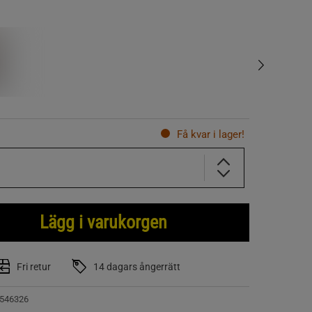
Få kvar i lager!
Lägg i varukorgen
Fri retur
14 dagars ångerrätt
546326