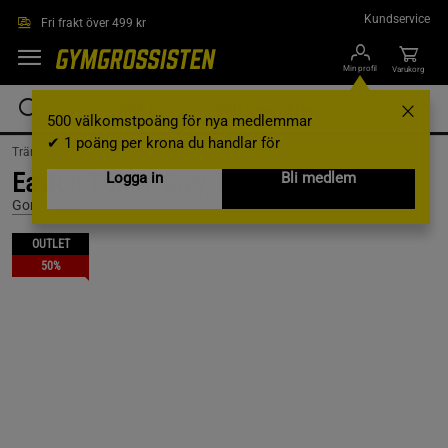
Hoppa till innehållet
Kundservice
Fri frakt över 499 kr
Min profil
Varukorg
500 välkomstpoäng för nya medlemmar
✔ 1 poäng per krona du handlar för
Träningskläder /
Träningskläder Herr /
T-shirts
Easton T-Shirt, Grey, M
Logga in
Bli medlem
Gorilla Wear
OUTLET
50%