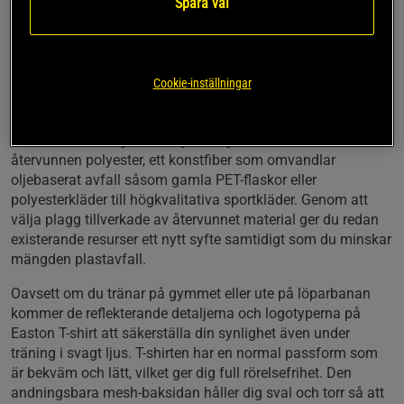
Spara val
Normal passform
Återvunnen polyester
Andningsbar mesh-baksida
Cookie-inställningar
Reflekterande detaljer
Easton T-shirt är det perfekta valet för dig som vill
kombinera träning med miljövänliga val. Tillverkad av
återvunnen polyester, ett konstfiber som omvandlar
oljebaserat avfall såsom gamla PET-flaskor eller
polyesterkläder till högkvalitativa sportkläder. Genom att
välja plagg tillverkade av återvunnet material ger du redan
existerande resurser ett nytt syfte samtidigt som du minskar
mängden plastavfall.
Oavsett om du tränar på gymmet eller ute på löparbanan
kommer de reflekterande detaljerna och logotyperna på
Easton T-shirt att säkerställa din synlighet även under
träning i svagt ljus. T-shirten har en normal passform som
är bekväm och lätt, vilket ger dig full rörelsefrihet. Den
andningsbara mesh-baksidan håller dig sval och torr så att