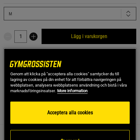
M
Lägg i varukorgen
Fri frakt över 499 kr
Fri retur
14 dagars ångerrätt
SKU #90579800R | EAN
8720874613725
Genom att klicka på "acceptera alla cookies" samtycker du till
lagring av cookies på din enhet för att förbättra navigeringen på
Easton T-shirt - föreningen av funktion, stil och hållbarhet!
webbplatsen, analysera webbplatsens användning och bistå i våra
marknadsföringsinsatser.
More information
Läs mer
Acceptera alla cookies
Information
Recensioner
Easton T-shirt - föreningen av funktion, stil och hållbarhet!