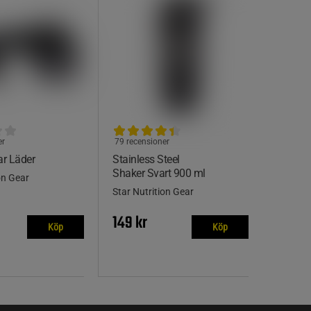
er
79 recensioner
r Läder
Stainless Steel
Shaker Svart 900 ml
on Gear
Star Nutrition Gear
149 kr
Köp
Köp