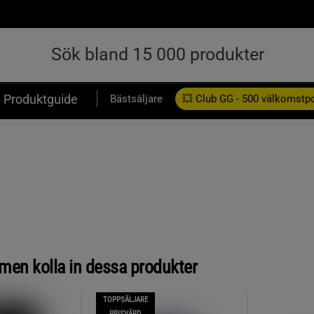
Produktguide
Bästsäljare
💥 Club GG - 500 välkomstp
Presentkort
, men kolla in dessa produkter
TOPPSÄLJARE
PRISVÄRD