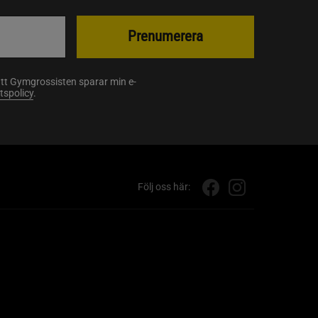
Prenumerera
att Gymgrossisten sparar min e-
etspolicy
.
Följ oss här: