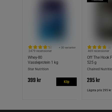
+ 30 varianter
2479 recensioner
469 recensioner
Whey-80
Off The Hook
Vassleprotein 1 kg
525 g
Star Nutrition
Chained Nutriti
399 kr
295 kr
Köp
Lägsta pris
295 kr