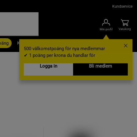
Kundservice
Varukorg
Min profil
oäng
Kampanjer
Outlet
Nyheter
Varumärken
500 välkomstpoäng för nya medlemmar
✔ 1 poäng per krona du handlar för
Logga in
Bli medlem