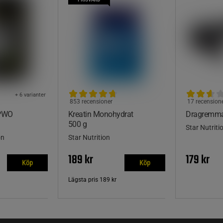
+ 6 varianter
853 recensioner
17 recension
 PWO
Kreatin Monohydrat
Dragremma
500 g
Star Nutriti
on
Star Nutrition
189 kr
179 kr
Köp
Köp
Lägsta pris
189 kr