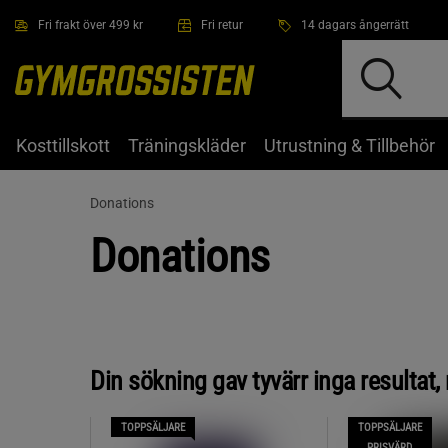
Hoppa till innehållet
Fri frakt över 499 kr
Fri retur
14 dagars ångerrätt
Kosttillskott
Träningskläder
Utrustning & Tillbehör
Donations
Donations
Din sökning gav tyvärr inga resultat
TOPPSÄLJARE
TOPPSÄLJARE
PRISVÄRD