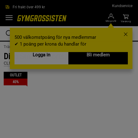
Hoppa till innehållet
Kundservice
Fri frakt över 499 kr
Min profil
Varukorg
500 välkomstpoäng för nya medlemmar
✔ 1 poäng per krona du handlar för
Träningskläder /
Träningskläder Herr /
Träningsshorts
Dino Stretch Shorts, Dark Grey, L
Logga in
Bli medlem
CLN ATHLETICS
OUTLET
40%