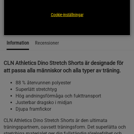
CLN Athletics Dino Stretch Shorts är de optimala
träningsshortsen, perfekta för alla träningsformer.
Cookie-inställningar
Läs mer
Information
Recensioner
CLN Athletics Dino Stretch Shorts är designade för
att passa alla människor och alla typer av träning.
88 % återvunnen polyester
Superlätt stretchtyg
Hög andningsförmåga och fukttransport
Justerbar dragsko i midjan
Djupa framfickor
CLN Athletics Dino Stretch Shorts är den ultimata
träningspartnern, oavsett träningsform. Det superlätta och
stretchiga materialet ger dig fullständig rörelsefrihet och