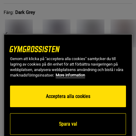
Färg:
Dark Grey
Genom att klicka på "acceptera alla cookies" samtycker du till
lagring av cookies på din enhet för att förbättra navigeringen på
L
- Slut i lager
webbplatsen, analysera webbplatsens användning och bistå i våra
marknadsföringsinsatser.
More information
Produkt slut - notifiera mig via e-post
Acceptera alla cookies
Denna produkt är tillfälligt slut i lager. Få en notifikation
!
när produkter åter finns i lager.
Spara val
SKU #2108-01R | EAN
7340143654955