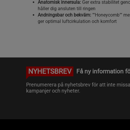
Anatomisk innersula:
Ger extra stabilitet ge
håller dig ansluten till ringen
Andningsbar och bekväm:
""Honeycomb"" me
ger optimal luftcirkulation och komfort
NYHETSBREV
Få ny information fö
Prenumerera på nyhetsbrev för att inte miss
kampanjer och nyheter.