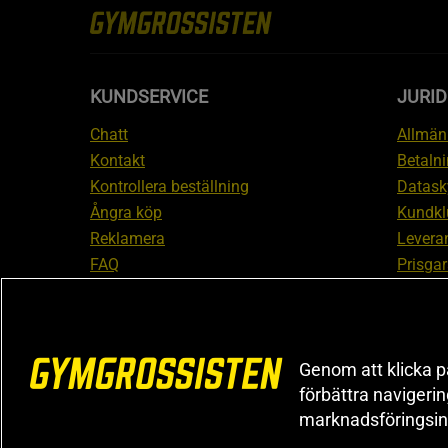
KUNDSERVICE
JURID
Chatt
Allmänn
Kontakt
Betalni
Kontrollera beställning
Datask
Ångra köp
Kundkl
Reklamera
Leveran
FAQ
Prisgar
Inform
reklam
Cookiei
Genom att klicka på
förbättra navigeri
marknadsföringsin