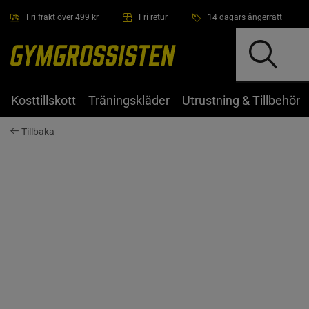
Hoppa till innehållet
Fri frakt över 499 kr
Fri retur
14 dagars ångerrätt
Kosttillskott
Träningskläder
Utrustning & Tillbehör
Tillbaka