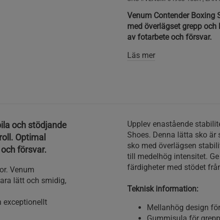
Venum Contender Boxing Sh
med överlägset grepp och ko
av fotarbete och försvar.
Läs mer
Upplev enastående stabili
ila och stödjande
Shoes. Denna lätta sko är 
oll. Optimal
sko med överlägsen stabili
 och försvar.
till medelhög intensitet. Ge
färdigheter med stödet fr
kor. Venum
ara lätt och smidig,
Teknisk information:
 exceptionellt
Mellanhög design för
Gummisula för grepp, 