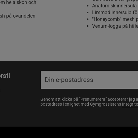
nom hela skon och
Anatomisk innersula f
Limmad innersula för 
sh på ovandelen
"Honeycomb" mesh p
Venum-logga på häle
rst!
a
Genom att klicka på "Prenumerera" accepterar jag 
postadress i enlighet med Gymgrossistens
Integrit