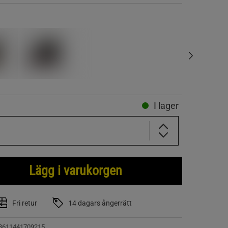
I lager
Lägg i varukorgen
Fri retur
14 dagars ångerrätt
3611441709215