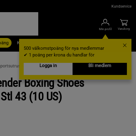
Kundservice
Varukorg
Min profil
oäng
Kampanjer
Outlet
Nyheter
Varumärken
500 välkomstpoäng för nya medlemmar
✔ 1 poäng per krona du handlar för
Logga in
Bli medlem
ortsutrustning /
Kampsportskläder /
Kampsportskläder
nder Boxing Shoes
Stl 43 (10 US)