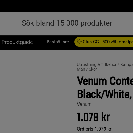
Produktguide
Bästsäljare
💥 Club GG - 500 välkomstp
Presentkort
Utrustning & Tillbehör /
Kampsp
Män /
Skor
Venum Conte
Black/White, 
Venum
1.079 kr
Ord.pris
1.079 kr