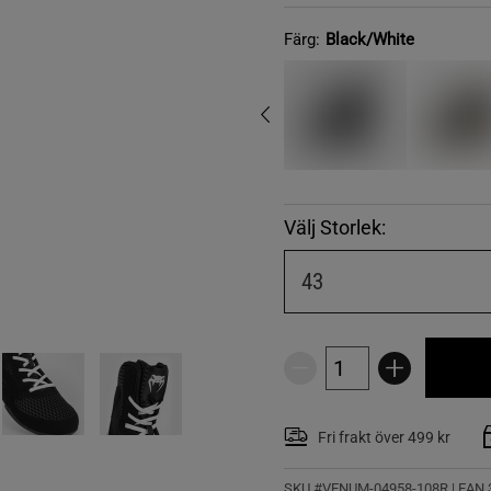
Färg:
Black/White
Välj Storlek:
43
Fri frakt över 499 kr
SKU #VENUM-04958-108R | EAN