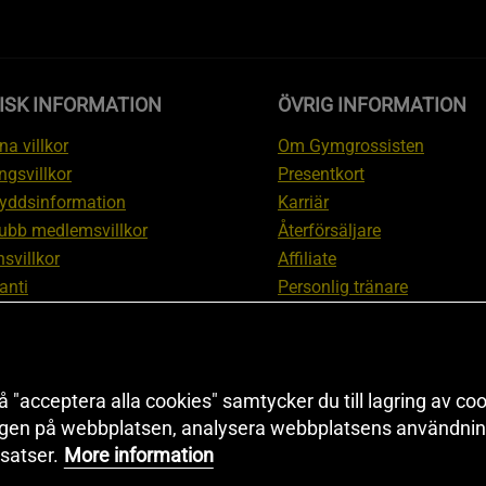
ISK INFORMATION
ÖVRIG INFORMATION
a villkor
Om Gymgrossisten
ngsvillkor
Presentkort
yddsinformation
Karriär
ubb medlemsvillkor
Återförsäljare
svillkor
Affiliate
anti
Personlig tränare
ation om ångerrätt och
Rabattkod
ation
Redaktionell policy
nställningar
Sitemap
 "acceptera alla cookies" samtycker du till lagring av coo
Black Friday
ngen på webbplatsen, analysera webbplatsens användning
Artiklar & Övningar
satser.
More information
Proteinkalkylator