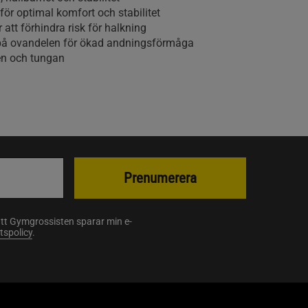
ör optimal komfort och stabilitet
att förhindra risk för halkning
å ovandelen för ökad andningsförmåga
n och tungan
Prenumerera
att Gymgrossisten sparar min e-
etspolicy
.