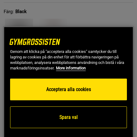
Färg:
Black
Genom att klicka på "acceptera alla cookies" samtycker du till
lagring av cookies på din enhet för att förbättra navigeringen på
webbplatsen, analysera webbplatsens användning och bistå i våra
L
marknadsföringsinsatser.
More information
Lägg i varukorgen
Acceptera alla cookies
Fri frakt över 499 kr
Fri retur
14 dagars ångerrätt
Spara val
SKU #1687-112R | EAN
7350121373020
Relode Clean Zip Longsleeve kombinerar stil och