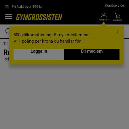
Hoppa till innehållet
Kundservice
Fri frakt över 499 kr
Min profil
Varukorg
500 välkomstpoäng för nya medlemmar
✔ 1 poäng per krona du handlar för
Träningskläder /
Träningskläder Dam /
Träningströjor
Relode Clean Zip Longsleeve, Black, L
Logga in
Bli medlem
Relode