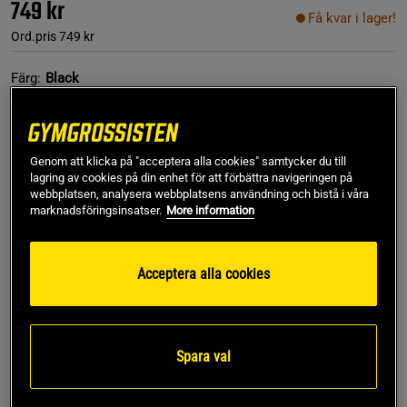
749 kr
Få kvar i lager!
Ord.pris
749 kr
Färg:
Black
Genom att klicka på "acceptera alla cookies" samtycker du till
lagring av cookies på din enhet för att förbättra navigeringen på
webbplatsen, analysera webbplatsens användning och bistå i våra
marknadsföringsinsatser.
More information
L
Acceptera alla cookies
Lägg i varukorgen
Spara val
Fri frakt över 499 kr
Fri retur
14 dagars ångerrätt
SKU #1687-107R | EAN
7350121372610