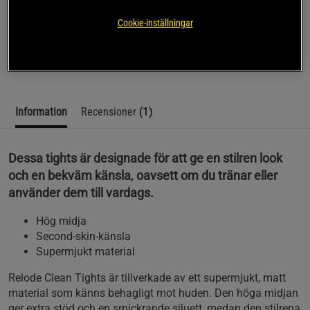
Relode Clean Tights kombinerar stil och bekvämlighet för
Cookie-inställningar
alla dina aktiviteter.
Läs mer
Information
Recensioner
(1)
Dessa tights är designade för att ge en stilren look
och en bekväm känsla, oavsett om du tränar eller
använder dem till vardags.
Hög midja
Second-skin-känsla
Supermjukt material
Relode Clean Tights är tillverkade av ett supermjukt, matt
material som känns behagligt mot huden. Den höga midjan
ger extra stöd och en smickrande siluett, medan den stilrena