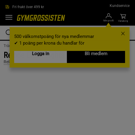
Hoppa till innehållet
Kundservice
Fri frakt över 499 kr
Min profil
Varukorg
500 välkomstpoäng för nya medlemmar
✔ 1 poäng per krona du handlar för
Träningskläder /
Träningskläder Dam /
Träningstights
Relode Clean Tights, Black, L
Logga in
Bli medlem
Relode