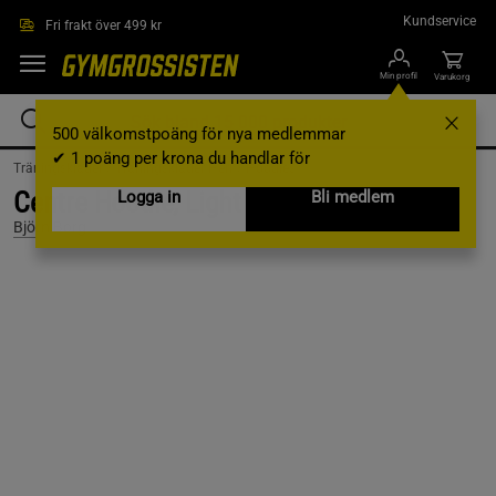
Hoppa till innehållet
Kundservice
Fri frakt över 499 kr
Min profil
Varukorg
500 välkomstpoäng för nya medlemmar
✔ 1 poäng per krona du handlar för
Träningskläder /
Träningskläder Herr /
Hoodies
Centre Hoodie, Light Grey Melange, L
Logga in
Bli medlem
Björn Borg