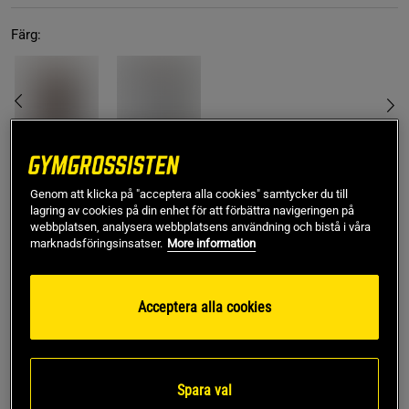
Färg:
L
Genom att klicka på "acceptera alla cookies" samtycker du till
lagring av cookies på din enhet för att förbättra navigeringen på
webbplatsen, analysera webbplatsens användning och bistå i våra
marknadsföringsinsatser.
More information
Lägg i varukorgen
Acceptera alla cookies
Fri frakt över 499 kr
Fri retur
14 dagars ångerrätt
SKU #10003879_ME005R | EAN
7321465672667
Spara val
Upplev stil och funktion med den mjuka och stilrena Centre