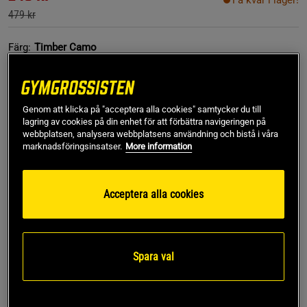
Få kvar i lager!
479 kr
Färg:
Timber Camo
Genom att klicka på "acceptera alla cookies" samtycker du till
lagring av cookies på din enhet för att förbättra navigeringen på
webbplatsen, analysera webbplatsens användning och bistå i våra
marknadsföringsinsatser.
More information
XS
Acceptera alla cookies
Lägg i varukorgen
Spara val
Fri frakt över 499 kr
Fri retur
14 dagars ångerrätt
SKU #111243880R | EAN
7332576220845