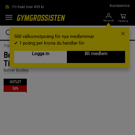
Hoppa till innehållet
Kundservice
Fri frakt över 499 kr
Min profil
Varukorg
500 välkomstpoäng för nya medlemmar
✔ 1 poäng per krona du handlar för
Träningskläder /
Träningskläder Dam /
Sport-BH
Better Bodies Sport tops, BB strappy bra,
Logga in
Bli medlem
Timber Camo, XS
Better Bodies
OUTLET
50%