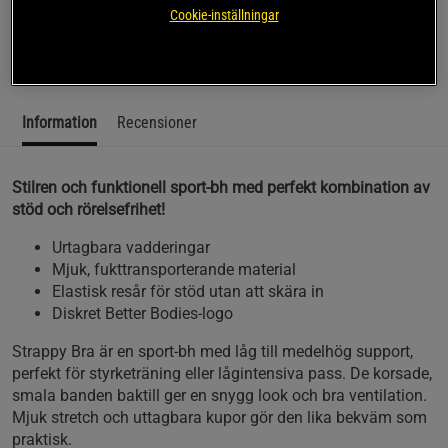
Sport-BH med smala band – Better Bodies Strappy Bra
Cookie-inställningar
Läs mer
Information
Recensioner
Stilren och funktionell sport-bh med perfekt kombination av
stöd och rörelsefrihet!
Urtagbara vadderingar
Mjuk, fukttransporterande material
Elastisk resår för stöd utan att skära in
Diskret Better Bodies-logo
Strappy Bra är en sport-bh med låg till medelhög support,
perfekt för styrketräning eller lågintensiva pass. De korsade,
smala banden baktill ger en snygg look och bra ventilation.
Mjuk stretch och uttagbara kupor gör den lika bekväm som
praktisk.