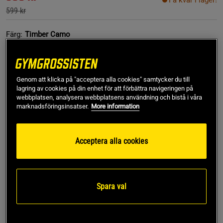
Få kvar i lager!
599 kr
Färg:
Timber Camo
Genom att klicka på "acceptera alla cookies" samtycker du till
lagring av cookies på din enhet för att förbättra navigeringen på
webbplatsen, analysera webbplatsens användning och bistå i våra
marknadsföringsinsatser.
More information
XS
Acceptera alla cookies
Lägg i varukorgen
Spara val
Fri frakt över 499 kr
Fri retur
14 dagars ångerrätt
SKU #111244880R | EAN
7332576220999