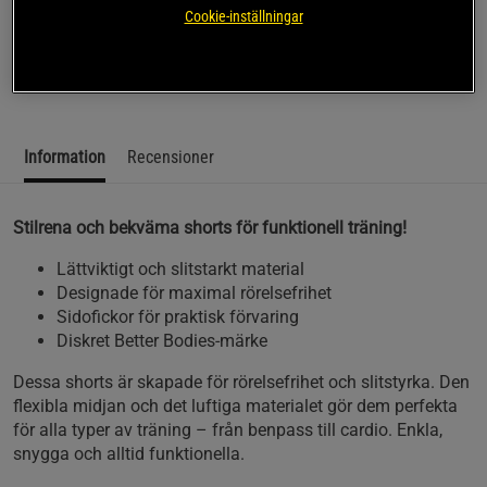
Klassiska träningsshorts – Better Bodies BB Standard
Cookie-inställningar
Shorts
Läs mer
Information
Recensioner
Stilrena och bekväma shorts för funktionell träning!
Lättviktigt och slitstarkt material
Designade för maximal rörelsefrihet
Sidofickor för praktisk förvaring
Diskret Better Bodies-märke
Dessa shorts är skapade för rörelsefrihet och slitstyrka. Den
flexibla midjan och det luftiga materialet gör dem perfekta
för alla typer av träning – från benpass till cardio. Enkla,
snygga och alltid funktionella.