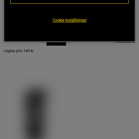
846 recensioner
17 recensioner
Kreatin Monohydrat 500 g
Dragremmar Läder
Cookie-inställningar
Star Nutrition
Star Nutrition Gear
179 kr
189 kr
Köp
Köp
Lägsta pris
189 kr