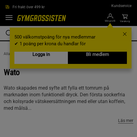
Hoppa till innehållet
Kundservice
Fri frakt över 499 kr
Min profil
Varukorg
500 välkomstpoäng för nya medlemmar
✔ 1 poäng per krona du handlar för
AllaVarumärken /
Logga in
Wato
Bli medlem
Wato
Wato skapades med syfte att fylla ett tomrum på
marknaden inom funktionell dryck. Den första sockerfria
och kolsyrade vätskeersättningen med eller utan koffein,
med målsä...
Läs mer