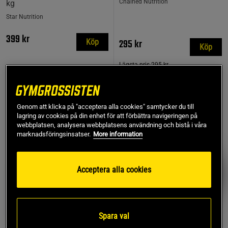
Chained Nutrition
kg
Star Nutrition
399 kr
295 kr
Köp
Köp
Lägsta pris
295 kr
TOPPSÄLJARE
Genom att klicka på "acceptera alla cookies" samtycker du till
PRISVÄRD
lagring av cookies på din enhet för att förbättra navigeringen på
webbplatsen, analysera webbplatsens användning och bistå i våra
marknadsföringsinsatser.
More information
Acceptera alla cookies
Spara val