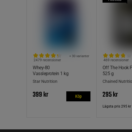
+ 30 varianter
2479 recensioner
469 recensioner
Whey-80
Off The Hook
Vassleprotein 1 kg
525 g
Star Nutrition
Chained Nutriti
399 kr
295 kr
Köp
Lägsta pris
295 kr