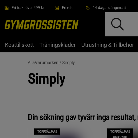
Hoppa till innehållet
Fri frakt över 499 kr
Fri retur
14 dagars ångerrätt
Kosttillskott
Träningskläder
Utrustning & Tillbehör
AllaVarumärken /
Simply
Simply
Din sökning gav tyvärr inga resultat
TOPPSÄLJARE
TOPPSÄLJARE
PRISVÄRD