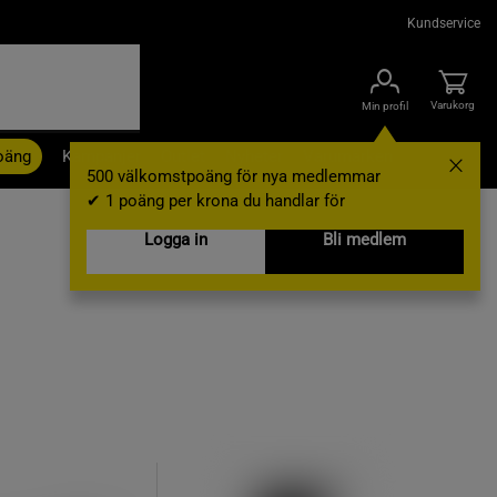
Kundservice
Varukorg
Min profil
oäng
Kampanjer
Outlet
Nyheter
Varumärken
500 välkomstpoäng för nya medlemmar
✔ 1 poäng per krona du handlar för
Logga in
Bli medlem