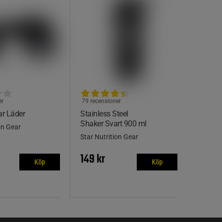
er
79 recensioner
r Läder
Stainless Steel
Shaker Svart 900 ml
on Gear
Star Nutrition Gear
149 kr
Köp
Köp