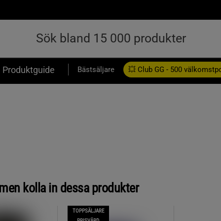
Produktguide
Bästsäljare
💥 Club GG - 500 välkomstp
Presentkort
, men kolla in dessa produkter
TOPPSÄLJARE
PRISVÄRD