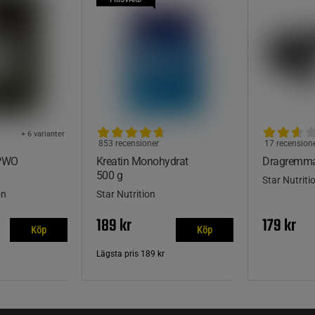
+ 6 varianter
853 recensioner
17 recension
 PWO
Kreatin Monohydrat
Dragremma
500 g
Star Nutriti
on
Star Nutrition
189 kr
179 kr
Köp
Köp
Lägsta pris
189 kr