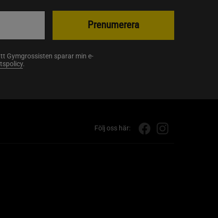
Prenumerera
att Gymgrossisten sparar min e-
etspolicy
.
Följ oss här: