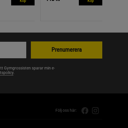
Köp
Köp
Prenumerera
att Gymgrossisten sparar min e-
etspolicy
.
Följ oss här: