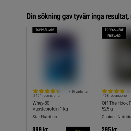
Din sökning gav tyvärr inga resultat
TOPPSÄLJARE
TOPPSÄLJARE
PRISVÄRD
+ 30 varianter
2464 recensioner
468 recensioner
Whey-80
Off The Hook
Vassleprotein 1 kg
525 g
Star Nutrition
Chained Nutriti
399 kr
295 kr