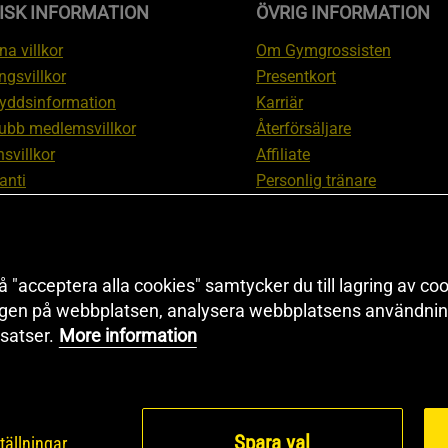
ISK INFORMATION
ÖVRIG INFORMATION
a villkor
Om Gymgrossisten
ngsvillkor
Presentkort
yddsinformation
Karriär
ubb medlemsvillkor
Återförsäljare
svillkor
Affiliate
anti
Personlig tränare
ation om ångerrätt och
Rabattkod
ation
Redaktionell policy
nställningar
Sitemap
Black Friday
 "acceptera alla cookies" samtycker du till lagring av coo
ngen på webbplatsen, analysera webbplatsens användning
Artiklar & Övningar
satser.
More information
Proteinkalkylator
Spara val
tällningar