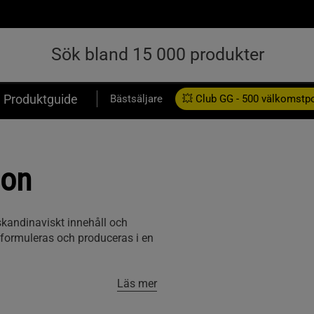
Produktguide
Bästsäljare
💥 Club GG - 500 välkomstp
Presentkort
ion
skandinaviskt innehåll och
 formuleras och produceras i en
Läs mer