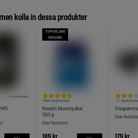
, men kolla in dessa produkter
TOPPSÄLJARE
PRISVÄRD
+ 6 varianter
846 recensioner
17 recension
 PWO
Kreatin Monohydrat
Dragremma
500 g
Star Nutriti
on
Star Nutrition
189 kr
179 kr