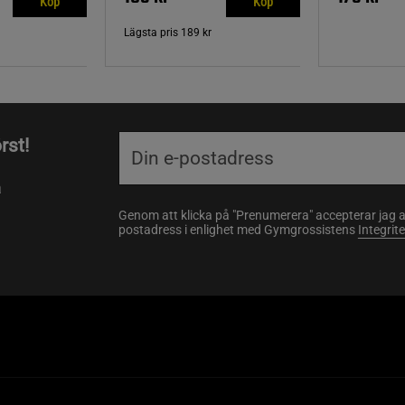
Köp
Köp
Lägsta pris
189 kr
rst!
a
Genom att klicka på "Prenumerera" accepterar jag 
postadress i enlighet med Gymgrossistens
Integrit