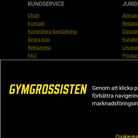
KUNDSERVICE
JURID
Chatt
Allmänn
Kontakt
Betalni
Kontrollera beställning
Datask
Ångra köp
Kundkl
Reklamera
Leveran
FAQ
Prisgar
Inform
reklam
Cookiei
Genom att klicka på
förbättra navigeri
marknadsföringsin
Cookie-ins