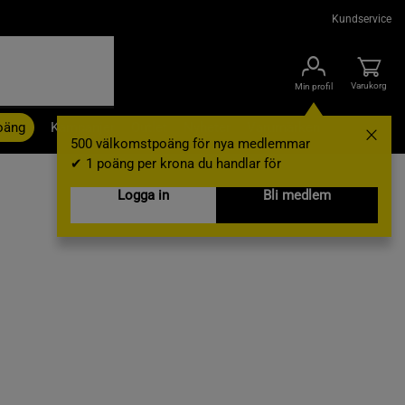
Kundservice
Varukorg
Min profil
oäng
Kampanjer
Outlet
Nyheter
Varumärken
500 välkomstpoäng för nya medlemmar
✔ 1 poäng per krona du handlar för
Logga in
Bli medlem