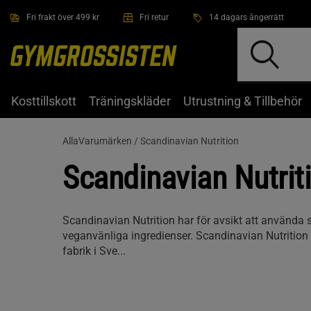
Hoppa till innehållet
Fri frakt över 499 kr
Fri retur
14 dagars ångerrätt
Kosttillskott
Träningskläder
Utrustning & Tillbehör
AllaVarumärken /
Scandinavian Nutrition
Scandinavian Nutrit
Scandinavian Nutrition har för avsikt att använda 
veganvänliga ingredienser. Scandinavian Nutrition
fabrik i Sve...