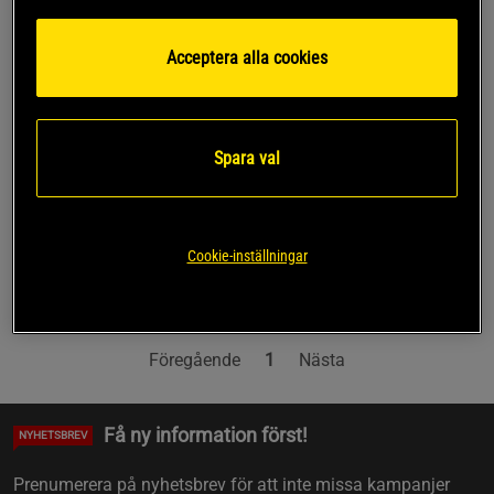
sme_s_m_rke
436 kr
Acceptera alla cookies
Köp
459 kr
Spara val
Sida 1 av 1
Cookie-inställningar
Du har sett 1 av 1 produkter
Föregående
1
Nästa
Få ny information först!
NYHETSBREV
Prenumerera på nyhetsbrev för att inte missa kampanjer