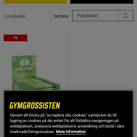
Populärast
1
produkter
Sortera:
5%
Genom att klicka på "acceptera alla cookies" samtycker du till
+ 1 variant
lagring av cookies på din enhet för att förbättra navigeringen på
webbplatsen, analysera webbplatsens användning och bistå i våra
20 x S-Märke Proteinbar
marknadsföringsinsatser.
More information
35 g