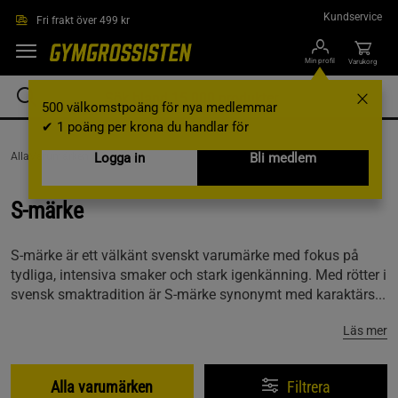
Hoppa till innehållet
Kundservice
Fri frakt över 499 kr
Min profil
Varukorg
500 välkomstpoäng för nya medlemmar
✔ 1 poäng per krona du handlar för
AllaVarumärken /
Logga in
S-märke
Bli medlem
S-märke
S-märke är ett välkänt svenskt varumärke med fokus på
tydliga, intensiva smaker och stark igenkänning. Med rötter i
svensk smaktradition är S-märke synonymt med karaktärs...
Läs mer
Alla varumärken
Filtrera