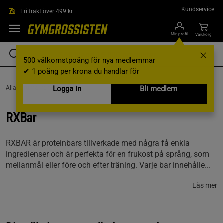
Hoppa till innehållet
Kundservice
Fri frakt över 499 kr
Min profil
Varukorg
500 välkomstpoäng för nya medlemmar
✔ 1 poäng per krona du handlar för
AllaVarumärken /
Logga in
RXBar
Bli medlem
RXBar
RXBAR är proteinbars tillverkade med några få enkla
ingredienser och är perfekta för en frukost på språng, som
mellanmål eller före och efter träning. Varje bar innehålle...
Läs mer