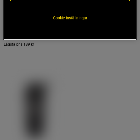
Kreatin Monohydrat 500 g
Dragremmar Läder
Star Nutrition
Star Nutrition Gear
Cookie-inställningar
179 kr
189 kr
Köp
Köp
Lägsta pris
189 kr