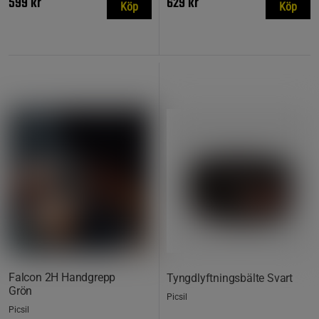
599 kr
629 kr
Köp
Köp
Falcon 2H Handgrepp
Tyngdlyftningsbälte Svart
Grön
Picsil
Picsil