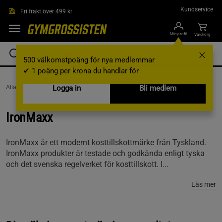
Hoppa till innehållet
Kundservice
Fri frakt över 499 kr
Min profil
Varukorg
500 välkomstpoäng för nya medlemmar
✔ 1 poäng per krona du handlar för
AllaVarumärken /
Logga in
IronMaxx
Bli medlem
IronMaxx
IronMaxx är ett modernt kosttillskottmärke från Tyskland.
IronMaxx produkter är testade och godkända enligt tyska
och det svenska regelverket för kosttillskott. I...
Läs mer