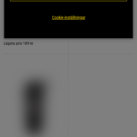
Kreatin Monohydrat 500 g
Dragremmar Läder
Star Nutrition
Star Nutrition Gear
Cookie-inställningar
179 kr
189 kr
Köp
Köp
Lägsta pris
189 kr