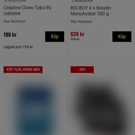
4 recensioner
3 recensioner
Creatine Chew Tabs 90
BIG BUY 4 x Kreatin
tabletter
Monohydrat 500 g
Star Nutrition
Star Nutrition
639 kr
199 kr
Köp
Köp
996 kr
Lägsta pris
199 kr
KÖP FLER, SPARA MER
28%