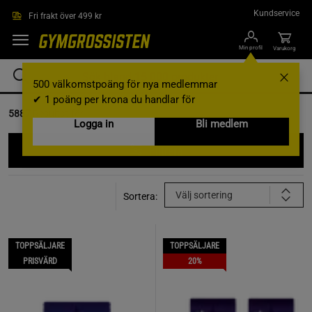
Hoppa till innehållet
Kundservice
Fri frakt över 499 kr
Min profil
Varukorg
500 välkomstpoäng för nya medlemmar
✔ 1 poäng per krona du handlar för
5887
Resultat för
Logga in
Bli medlem
Filtrera
Välj sortering
Sortera:
TOPPSÄLJARE
TOPPSÄLJARE
PRISVÄRD
20%