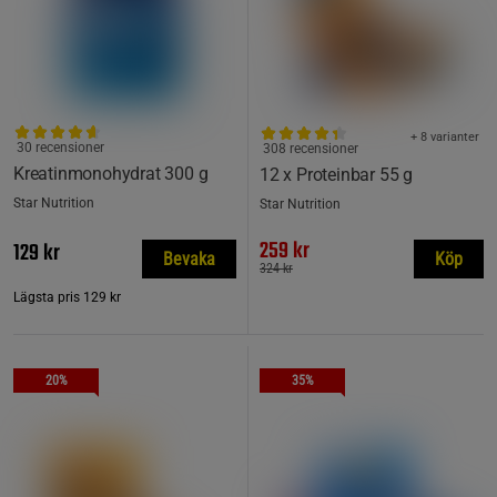
+ 8 varianter
30 recensioner
308 recensioner
Kreatinmonohydrat 300 g
12 x Proteinbar 55 g
Star Nutrition
Star Nutrition
259 kr
129 kr
Bevaka
Köp
324 kr
Lägsta pris
129 kr
20%
35%