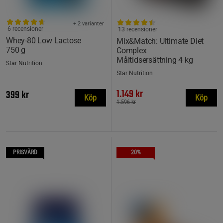
+ 2 varianter
6 recensioner
13 recensioner
Whey-80 Low Lactose
Mix&Match: Ultimate Diet
750 g
Complex
Måltidsersättning 4 kg
Star Nutrition
Star Nutrition
1.149 kr
399 kr
Köp
Köp
1.596 kr
PRISVÄRD
20%