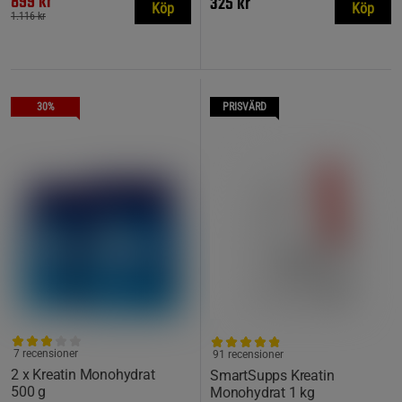
899 kr
325 kr
Köp
Köp
1.116 kr
30%
PRISVÄRD
7 recensioner
91 recensioner
2 x Kreatin Monohydrat
SmartSupps Kreatin
500 g
Monohydrat 1 kg