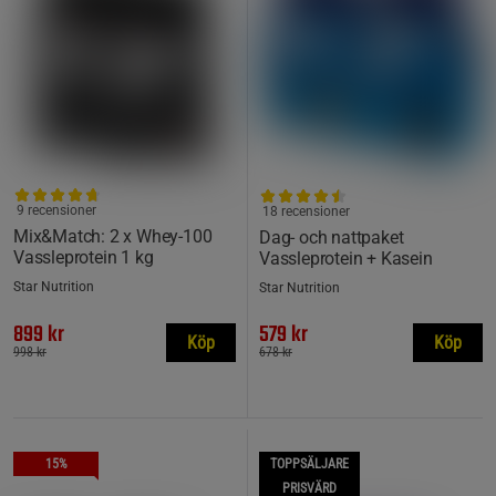
9 recensioner
18 recensioner
Mix&Match: 2 x Whey-100
Dag- och nattpaket
Vassleprotein 1 kg
Vassleprotein + Kasein
Star Nutrition
Star Nutrition
899 kr
579 kr
Köp
Köp
998 kr
678 kr
15%
TOPPSÄLJARE
PRISVÄRD