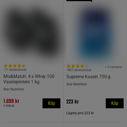
+ 5 varianter
11 recensioner
483 recensioner
Mix&Match: 4 x Whey-100
Supreme Kasein 750 g
Vassleprotein 1 kg
Star Nutrition
Star Nutrition
1.699 kr
223 kr
Köp
Köp
1.996 kr
Lägsta pris
223 kr