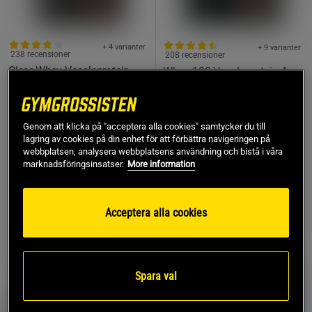
+ 4 varianter
+ 9 varianter
238 recensioner
208 recensioner
Clear Whey Vassleprotein
Whey-100 Vassleprotein 4
500 g
kg
Star Nutrition
Star Nutrition
Genom att klicka på "acceptera alla cookies" samtycker du till
223 kr
1.669 kr
Köp
Köp
lagring av cookies på din enhet för att förbättra navigeringen på
webbplatsen, analysera webbplatsens användning och bistå i våra
Lägsta pris
223 kr
marknadsföringsinsatser.
More information
Acceptera alla cookies
25%
12%
Spara val