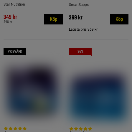
Star Nutrition
SmartSupps
349 kr
369 kr
Köp
Köp
498 kr
Lägsta pris
369 kr
PRISVÄRD
36%