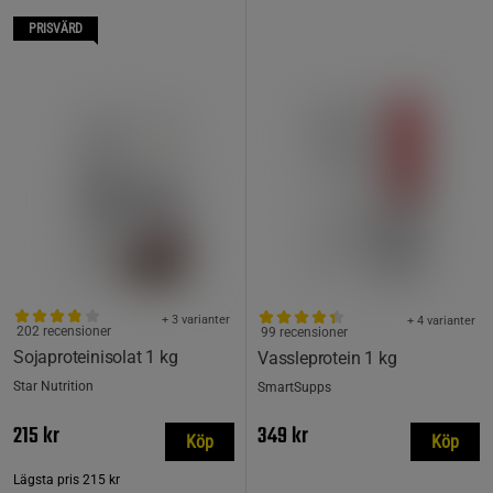
PRISVÄRD
+ 3 varianter
+ 4 varianter
202 recensioner
99 recensioner
Sojaproteinisolat 1 kg
Vassleprotein 1 kg
Star Nutrition
SmartSupps
215 kr
349 kr
Köp
Köp
Lägsta pris
215 kr