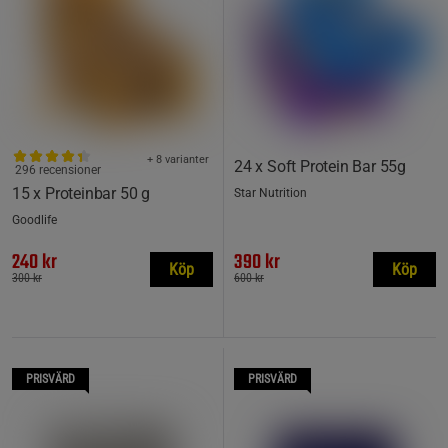
+ 8 varianter
24 x Soft Protein Bar 55g
296 recensioner
15 x Proteinbar 50 g
Star Nutrition
Goodlife
240 kr
390 kr
Köp
Köp
300 kr
600 kr
PRISVÄRD
PRISVÄRD