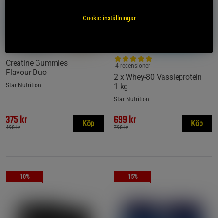
Cookie-inställningar
Creatine Gummies
4 recensioner
Flavour Duo
2 x Whey-80 Vassleprotein
Star Nutrition
1 kg
Star Nutrition
375 kr
699 kr
Köp
Köp
498 kr
798 kr
10%
15%