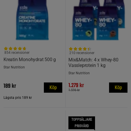
854 recensioner
210 recensioner
Kreatin Monohydrat 500 g
Mix&Match: 4 x Whey-80
Vassleprotein 1 kg
Star Nutrition
Star Nutrition
1.279 kr
189 kr
Köp
Köp
1.596 kr
Lägsta pris
189 kr
TOPPSÄLJARE
PRISVÄRD