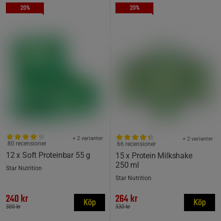
20%
20%
+ 2 varianter
+ 2 varianter
80 recensioner
66 recensioner
12 x Soft Proteinbar 55 g
15 x Protein Milkshake
250 ml
Star Nutrition
Star Nutrition
240 kr
264 kr
Köp
Köp
300 kr
330 kr