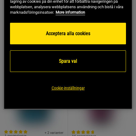
lagring av cookies på din enhet för att förbättra navigeringen på
Biotech USA
webbplatsen, analysera webbplatsens användning och bistå i våra
marknadsföringsinsatser.
More information
1.099 kr
199 kr
Köp
Köp
Lägsta pris
1.099 kr
Lägsta pris
158 kr
Acceptera alla cookies
KÖP FLER, SPARA MER
Spara val
Cookie-inställningar
+ 2 varianter