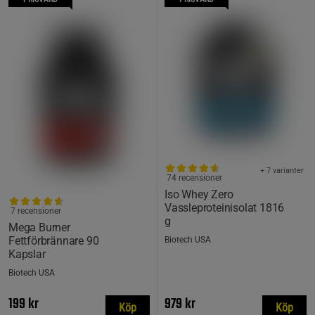
+ 7 varianter
74 recensioner
Iso Whey Zero
Vassleproteinisolat 1816
7 recensioner
g
Mega Burner
Fettförbrännare 90
Biotech USA
Kapslar
Biotech USA
199 kr
979 kr
Köp
Köp