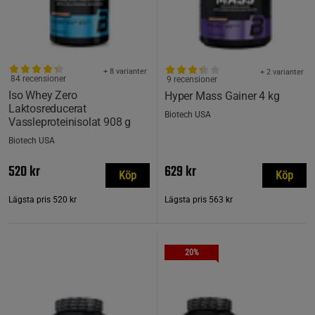
+ 8 varianter
+ 2 varianter
84 recensioner
9 recensioner
Iso Whey Zero
Hyper Mass Gainer 4 kg
Laktosreducerat
Biotech USA
Vassleproteinisolat 908 g
Biotech USA
520 kr
629 kr
Köp
Köp
Lägsta pris
520 kr
Lägsta pris
563 kr
20%