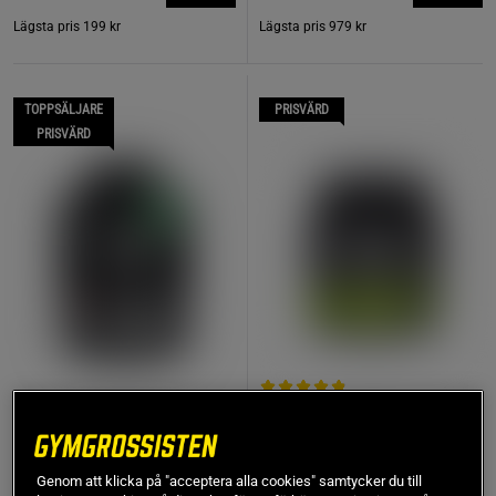
Lägsta pris
199 kr
Lägsta pris
979 kr
TOPPSÄLJARE
PRISVÄRD
PRISVÄRD
11 recensioner
+ 1 variant
18 recensioner
100% Creatine
Iso Whey Zero Black
Monohydrate 300 g
Vassleproteinisolat 1816
Biotech USA
g
Genom att klicka på "acceptera alla cookies" samtycker du till