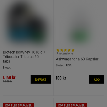
Biotech IsoWhey 1816 g +
7 recensioner
Tribooster Tribulus 60
Ashwagandha 60 Kapslar
tabs
Biotech USA
Biotech
1.149 kr
169 kr
Bevaka
Köp
1.328 kr
KÖP FLER, SPARA MER
KÖP FLER, SPARA MER