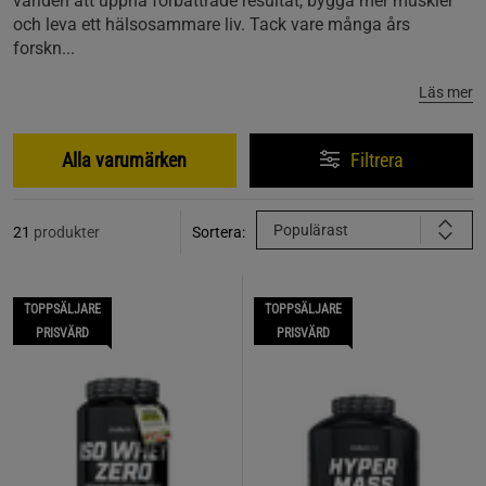
världen att uppnå förbättrade resultat, bygga mer muskler
och leva ett hälsosammare liv. Tack vare många års
forskn...
Läs mer
Alla varumärken
Filtrera
Populärast
21
produkter
Sortera:
TOPPSÄLJARE
TOPPSÄLJARE
PRISVÄRD
PRISVÄRD