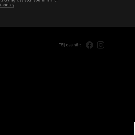
att Gymgrossisten sparar min e-
etspolicy
.
Följ oss här: