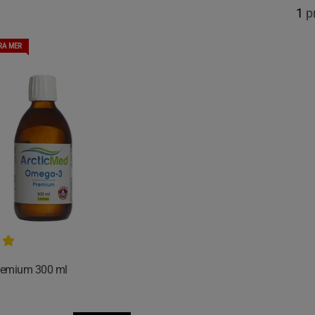
1
p
RA MER
remium 300 ml