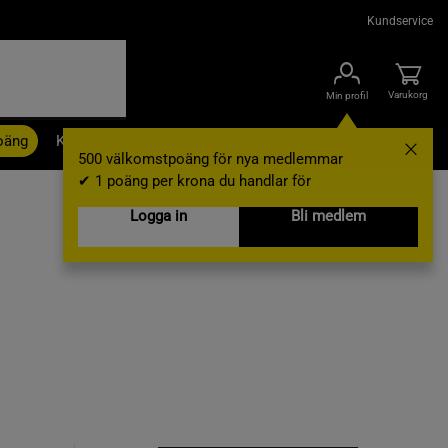
Kundservice
Varukorg
Min profil
oäng
Kampanjer
Outlet
Nyheter
Varumärken
500 välkomstpoäng för nya medlemmar
✔ 1 poäng per krona du handlar för
Logga in
Bli medlem