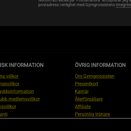
Genom att klicka på "Prenumerera" accepterar jag 
postadress i enlighet med Gymgrossistens
Integrit
ISK INFORMATION
ÖVRIG INFORMATION
a villkor
Om Gymgrossisten
ngsvillkor
Presentkort
yddsinformation
Karriär
ubb medlemsvillkor
Återförsäljare
svillkor
Affiliate
anti
Personlig tränare
ation om ångerrätt och
Rabattkod
ation
Redaktionell policy