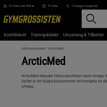
Hoppa till innehållet
Fri frakt över 499 kr
Fri retur
14 dagars ångerrätt
Kosttillskott
Träningskläder
Utrustning & Tillbehör
AllaVarumärken /
ArcticMed
ArcticMed
ArcticMed erbjuder fettsyraprofiltest samt omega-3-t
Syftet är att hjälpa konsumenter att korrigera en 
omega...