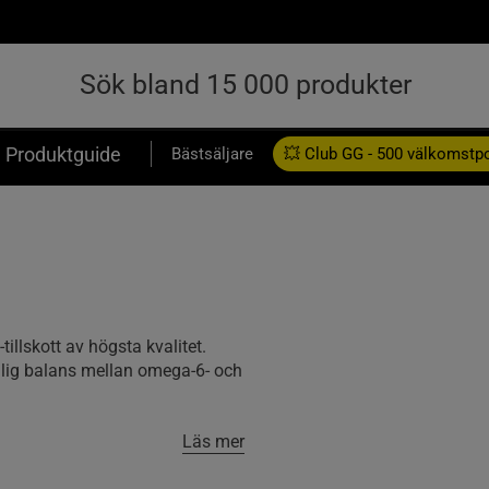
Produktguide
Bästsäljare
💥 Club GG - 500 välkomstp
Presentkort
illskott av högsta kvalitet.
dålig balans mellan omega-6- och
Läs mer