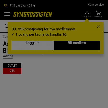
Hoppa till innehållet
Kundservice
Fri frakt över 499 kr
Min profil
Varukorg
500 välkomstpoäng för nya medlemmar
✔ 1 poäng per krona du handlar för
Campaigns /
Outlet /
Outlet kläder
Adidas Adipower Weightlifting III,
Logga in
Bli medlem
Black/White/Grey, 36
Adidas
OUTLET
25%