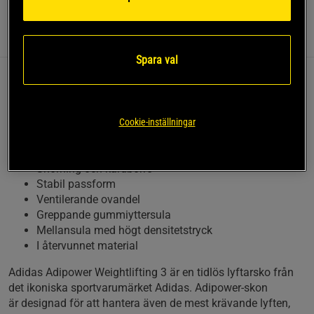
Information
Recensioner
(1)
Spara val
Adipower Weightlifting 3 Skon är en tidlös
lyftarlegend från Adidas. Denna lyftarsko är särskilt
utformad för att stå emot tung belastning och ge dig
Cookie-inställningar
gott fotfäste i pressande situationer.
Snörning och kardborre
Stabil passform
Ventilerande ovandel
Greppande gummiyttersula
Mellansula med högt densitetstryck
I återvunnet material
Adidas Adipower Weightlifting 3 är en tidlös lyftarsko från
det ikoniska sportvarumärket Adidas. Adipower-skon
är designad för att hantera även de mest krävande lyften,