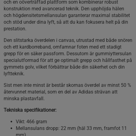
och en oöverträffad plattform som kombinerar robust
konstruktion med avancerad teknik. Den upphöjda hälen
och högdensitetsmellansulan garanterar maximal stabilitet
och stöd under dina lyft, så att du kan fokusera helt på din
prestation.
Den slitstarka överdelen i canvas, utrustad med både snören
och ett kardborreband, omfamnar foten med ett stadigt
grepp för en säker passform. Dessutom är gummiyttersulan
specialutformad för att ge optimalt grepp och hållfasthet på
gymmets golv, vilket förbättrar både din säkerhet och din
lyftteknik.
Sist men inte minst är består skornas överdel av minst 50 %
återvunnet material, som en del av Adidas strävan att
minska plastavfall.
Tekniska specifikationer:
Vikt: 466 gram
Mellansulans dropp: 22 mm (häl 33 mm, framfot 11
mm)