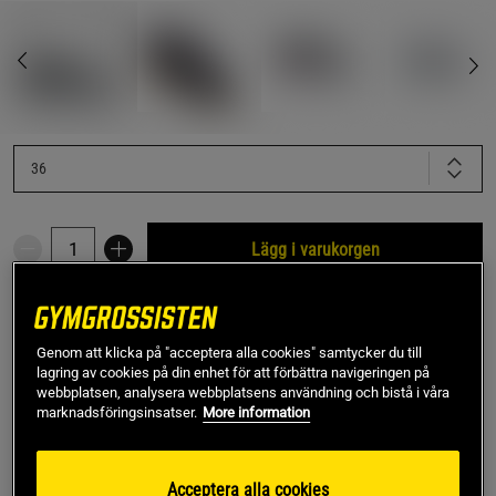
36
Lägg i varukorgen
Fri frakt över 499 kr
Fri retur
14 dagars ångerrätt
Genom att klicka på "acceptera alla cookies" samtycker du till
lagring av cookies på din enhet för att förbättra navigeringen på
SKU #GY8923R | EAN
4065426192445
webbplatsen, analysera webbplatsens användning och bistå i våra
Adipower Weightlifting 3 – Den senaste versionen av
marknadsföringsinsatser.
More information
Adidas lyftarsko återvänder nu till gymmet!
Läs mer
Acceptera alla cookies