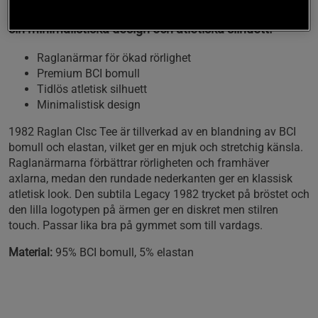
Denna t-shirt kombinerar stil och funktionalitet med
sin minimalistiska design och atletiska silhuett.
Raglanärmar för ökad rörlighet
Premium BCI bomull
Tidlös atletisk silhuett
Minimalistisk design
1982 Raglan Clsc Tee är tillverkad av en blandning av BCI
bomull och elastan, vilket ger en mjuk och stretchig känsla.
Raglanärmarna förbättrar rörligheten och framhäver
axlarna, medan den rundade nederkanten ger en klassisk
atletisk look. Den subtila Legacy 1982 trycket på bröstet och
den lilla logotypen på ärmen ger en diskret men stilren
touch. Passar lika bra på gymmet som till vardags.
Material:
95% BCI bomull, 5% elastan