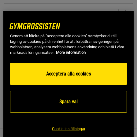
S
Lägg i varukorgen
Genom att klicka på "acceptera alla cookies" samtycker du till
lagring av cookies på din enhet för att förbättra navigeringen på
webbplatsen, analysera webbplatsens användning och bistå i våra
marknadsföringsinsatser.
More information
Fri frakt över 499 kr
Fri retur
14 dagars ångerrätt
SKU #121181080509R | EAN
7332576239502
Acceptera alla cookies
Fira Better Bodies arv med 1982 Raglan Clsc Tee, en modern
klassiker med tidlös design.
Läs mer
Spara val
Information
Recensioner
Cookie-inställningar