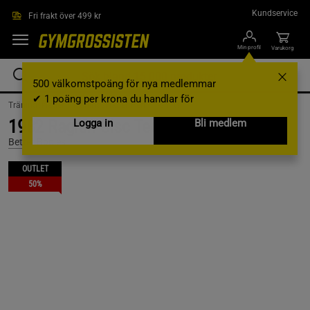
Hoppa till innehållet
Kundservice
Fri frakt över 499 kr
Min profil
Varukorg
500 välkomstpoäng för nya medlemmar
✔ 1 poäng per krona du handlar för
Träningskläder /
Träningskläder Herr /
T-shirts
1982 Raglan Clsc Tee, White/Desert, S
Logga in
Bli medlem
Better Bodies
OUTLET
50%