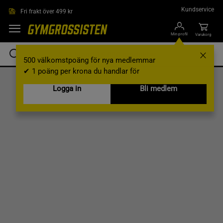
Hoppa till innehållet
Kundservice
Fri frakt över 499 kr
Min profil
Varukorg
500 välkomstpoäng för nya medlemmar
✔ 1 poäng per krona du handlar för
Logga in
Bli medlem