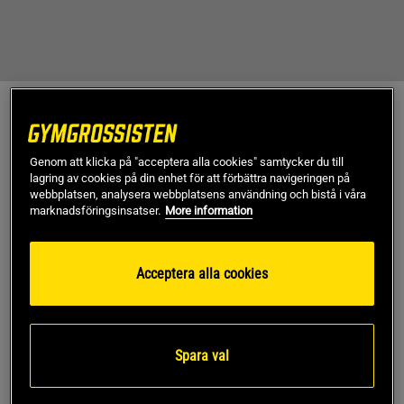
Josefine Goodwin
Josefine Goodwin är en engagerad och kompetent
fystränare med mångårig bakgrund inom radio och TV. Hon
Genom att klicka på "acceptera alla cookies" samtycker du till
lagring av cookies på din enhet för att förbättra navigeringen på
upptäckte CrossFit 2012 och har sedan dess själv tävlat på
webbplatsen, analysera webbplatsens användning och bistå i våra
hög nivå, öppnat en egen CrossFit-anläggning och utbildat
marknadsföringsinsatser.
More information
sig inom kost och fysiologi. Inspirerande närvaro i allt hon
gör.
Acceptera alla cookies
Kontakt: josefine.goodwin@icloud.com
@josefine_goodwin
Sebastian Avindell
Spara val
Sebastian Avindell är författaren och sjuksköterskan med