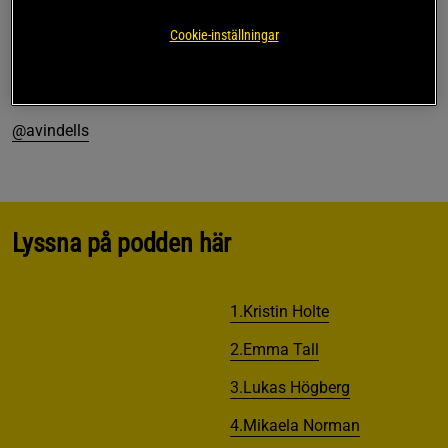
det till synes oförenliga intresset för bodybuilding och
crossfit. Han har även en svår fäbless för skräpmat bredvid
Cookie-inställningar
ett rejält Dwayne Johnson-komplex.
Kontakt: sebastian.avindell@gmail.com
@avindells
Lyssna på podden här
1.Kristin Holte
2.Emma Tall
3.Lukas Högberg
4.Mikaela Norman