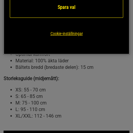
ryggen!
Spara val
Bältet från C.P Sports har en snygg design med logo-typ
och är bredare kring ryggpartiet för bättre support vid tunga
lyft. Lifting Belt har även stoppning för optimal komfort.
Cookie-inställningar
Stabilt och slitstarkt bälte
Bra support vid tunga lyft
Optimal komfort
Material: 100% äkta läder
Bältets bredd (bredaste delen): 15 cm
Storleksguide (midjemått):
XS: 55 - 70 cm
S: 65 - 85 cm
M: 75 - 100 cm
L: 95 - 110 cm
XL/XXL: 112 - 146 cm