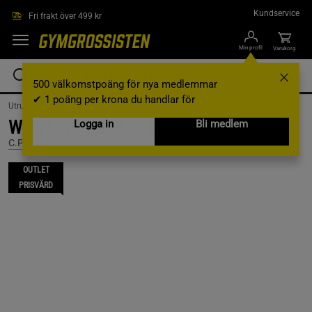
Hoppa till innehållet
Kundservice
Fri frakt över 499 kr
Min profil
Varukorg
500 välkomstpoäng för nya medlemmar
✔ 1 poäng per krona du handlar för
Utrustning & Tillbehör /
Träningsutrustning /
Lyftarbälten
Wide Lifting Belt, Black, XS
Logga in
Bli medlem
C.P. Sports
OUTLET
PRISVÄRD