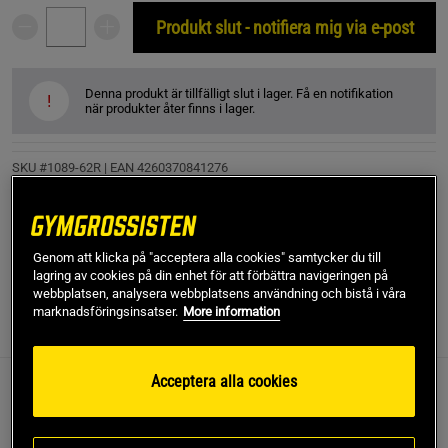
Produkt slut - notifiera mig via e-post
Denna produkt är tillfälligt slut i lager. Få en notifikation
!
när produkter åter finns i lager.
SKU #1089-62R | EAN
4260370841276
Stabilt och slitstarkt Wide Lifting Belt i högkvalitativt läder
som ger extra stöd för ryggen!
Genom att klicka på "acceptera alla cookies" samtycker du till
Läs mer
lagring av cookies på din enhet för att förbättra navigeringen på
webbplatsen, analysera webbplatsens användning och bistå i våra
marknadsföringsinsatser.
More information
Information
Recensioner
(1)
Acceptera alla cookies
Stabilt och slitstarkt Wide Lifting Belt i
högkvalitativt läder som ger extra stöd för