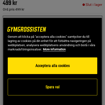
499 kr
Slut i lager
Ord.pris
499 kr
XS/S
- Slut i lager
Genom att klicka på "acceptera alla cookies" samtycker du till
Produkt slut - notifiera mig via e-post
lagring av cookies på din enhet för att förbättra navigeringen på
webbplatsen, analysera webbplatsens användning och bistå i våra
marknadsföringsinsatser.
More information
Denna produkt är tillfälligt slut i lager. Få en notifikation
!
när produkter åter finns i lager.
Acceptera alla cookies
SKU #91976900R | EAN
8721122842522
Whitney Seamless Leggings från Gorilla Wear kombinerar
stil och funktion för en bekväm träningsupplevelse.
Spara val
Läs mer