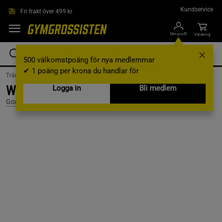
Hoppa till innehållet
Kundservice
Fri frakt över 499 kr
Min profil
Varukorg
500 välkomstpoäng för nya medlemmar
✔ 1 poäng per krona du handlar för
Träningskläder /
Träningskläder Dam /
Träningstights
Whitney Seamless Leggings, Black, XS/S
Logga in
Bli medlem
Gorilla Wear