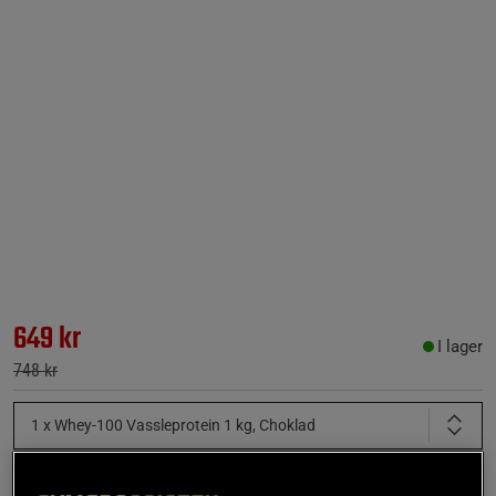
649 kr
I lager
748 kr
1 x Whey-100 Vassleprotein 1 kg, Choklad
1 x Kreatin Monohydrat 500 g, OS