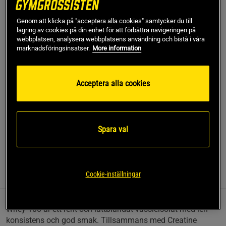
Genom att klicka på "acceptera alla cookies" samtycker du till
lagring av cookies på din enhet för att förbättra navigeringen på
Lägg i varukorgen
webbplatsen, analysera webbplatsens användning och bistå i våra
marknadsföringsinsatser.
More information
Fri frakt över 499 kr
Fri retur
14 dagars ångerrätt
Acceptera alla cookies
SKU #BUNDLEWHEY100CREA1
Ett premiumset med högklassigt protein och klassiskt
kreatin.
Spara val
Läs mer
Cookie-inställningar
Information
Recensioner
Näring & Ingredienser
Whey-100 är ett rent och lättblandat vassleisolat med len
konsistens och god smak. Tillsammans med Creatine