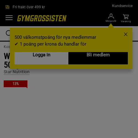
Hoppa till innehållet
Kundservice
Fri frakt över 499 kr
Min profil
Varukorg
500 välkomstpoäng för nya medlemmar
✔ 1 poäng per krona du handlar för
Kosttillskott /
Färdiga paket /
Prestation
Whey-100 1 kg + Creatine Monohydrate
Logga in
Bli medlem
500g
Star Nutrition
13%