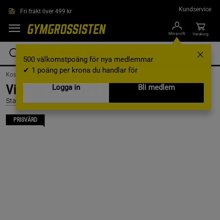
Hoppa till innehållet
Kundservice
Fri frakt över 499 kr
Min profil
Varukorg
500 välkomstpoäng för nya medlemmar
✔ 1 poäng per krona du handlar för
Kosttillskott /
Vitaminer & Mineraler /
D-Vitamin
Vitamin K2-D3 140 kapslar
Logga in
Bli medlem
Star Nutrition
PRISVÄRD