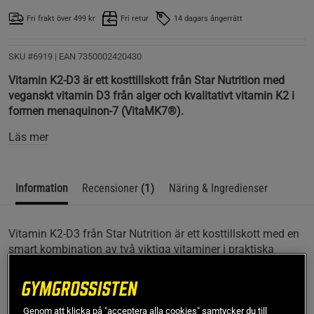
Fri frakt över 499 kr
Fri retur
14 dagars ångerrätt
SKU #6919
| EAN
7350002420430
Vitamin K2-D3 är ett kosttillskott från Star Nutrition med
veganskt vitamin D3 från alger och kvalitativt vitamin K2 i
formen menaquinon-7 (VitaMK7®).
Läs mer
Information
Recensioner
(1)
Näring & Ingredienser
Vitamin K2-D3 från Star Nutrition är ett kosttillskott med en
smart kombination av två viktiga vitaminer i praktiska
kapslar. Både vitamin D och vitamin K bidrar till att
bibehålla normal benstomme. Vitamin D bidrar även till
immunsystemets normala funktion samt normal
muskelfunktion, alla viktiga faktorer för dig som tar din
Genom att klicka på "acceptera alla cookies" samtycker du till