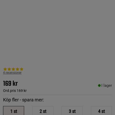
4 recensioner
169 kr
I lager
Ord.pris
169 kr
Köp fler - spara mer:
1
st
2
st
3
st
4
st