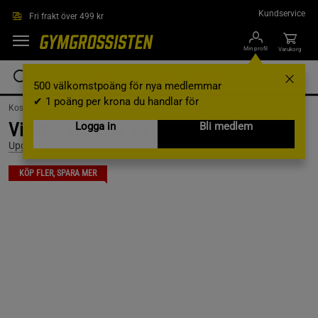
Hoppa till innehållet
Kundservice
Fri frakt över 499 kr
Min profil
Varukorg
500 välkomstpoäng för nya medlemmar
✔ 1 poäng per krona du handlar för
Kosttillskott /
Vitaminer & Mineraler /
D-Vitamin
Vitamin D3 + K2 90 kapslar
Logga in
Bli medlem
Upgrit
KÖP FLER, SPARA MER