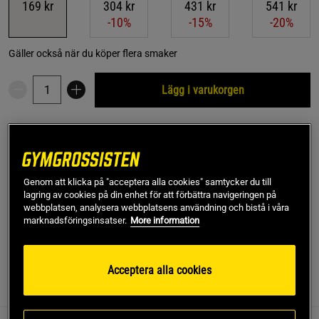
169 kr
304 kr
431 kr
541 kr
-10%
-15%
-20%
Gäller också när du köper flera smaker
Lägg i varukorgen
Fri frakt över 499 kr
Fri retur
14 dagars ångerrätt
SKU #A2116-23
| EAN
7350107070400
Genom att klicka på "acceptera alla cookies" samtycker du till
Vitamin D3 + K2 är ett kosttillskott från Upgrit med vitamin
lagring av cookies på din enhet för att förbättra navigeringen på
webbplatsen, analysera webbplatsens användning och bistå i våra
D och K som båda är viktiga för skelettets normala funktion.
marknadsföringsinsatser.
More information
Läs mer
Acceptera alla cookies
Information
Recensioner
(4)
Näring & Ingredienser