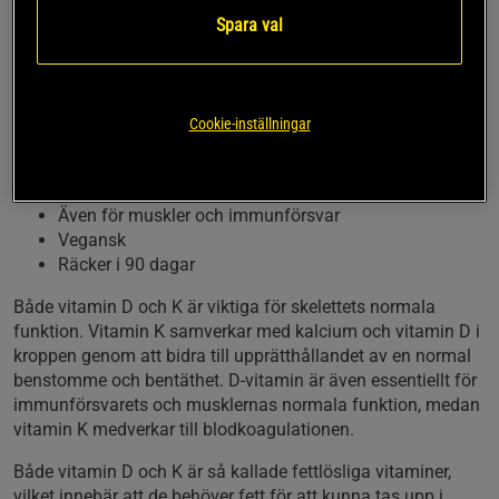
Spara val
Både vitamin D och vitamin K behövs för skelettets normala
funktion. Vitamin D3 + K2 kombinerar dessa viktiga
vitaminer i former som kroppen lätt kan absorbera och
använda. Detta är en vegansk produkt där du endast
behöver ta 1 kapsel om dagen.
Cookie-inställningar
Med vitamin D3 och K2
För skelettets normala funktion
Även för muskler och immunförsvar
Vegansk
Räcker i 90 dagar
Både vitamin D och K är viktiga för skelettets normala
funktion. Vitamin K samverkar med kalcium och vitamin D i
kroppen genom att bidra till upprätthållandet av en normal
benstomme och bentäthet. D-vitamin är även essentiellt för
immunförsvarets och musklernas normala funktion, medan
vitamin K medverkar till blodkoagulationen.
Både vitamin D och K är så kallade fettlösliga vitaminer,
vilket innebär att de behöver fett för att kunna tas upp i