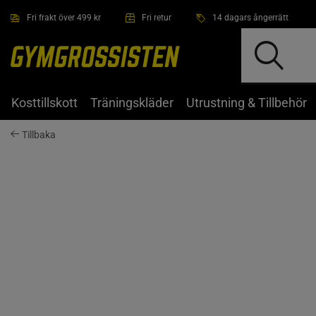
Hoppa till innehållet
Fri frakt över 499 kr
Fri retur
14 dagars ångerrätt
Kosttillskott
Träningskläder
Utrustning & Tillbehör
Tillbaka