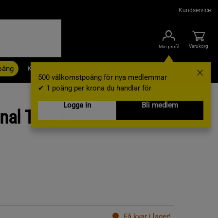
Kundservice
Varukorg
Min profil
oäng
Kampanjer
Outlet
Nyheter
Varumärken
500 välkomstpoäng för nya medlemmar
✔ 1 poäng per krona du handlar för
Logga in
Bli medlem
inal Tee, Washed
Få kvar i lager!