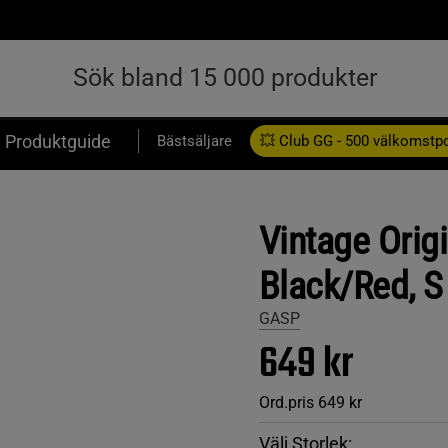
Produktguide
Bästsäljare
💥 Club GG - 500 välkomstp
Presentkort
Vintage Orig
Black/Red, S
GASP
649 kr
Ord.pris
649 kr
Välj Storlek: