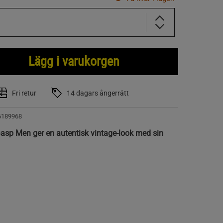
Lägg i varukorgen
Fri retur
14 dagars ångerrätt
6189968
Gasp Men ger en autentisk vintage-look med sin