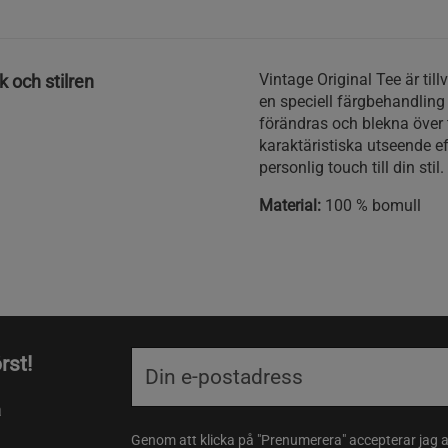
Vintage Original Tee är ti
k och stilren
en speciell färgbehandling 
förändras och blekna över ti
karaktäristiska utseende ef
personlig touch till din stil.
Material:
100 % bomull
rst!
a
Genom att klicka på "Prenumerera" accepterar jag 