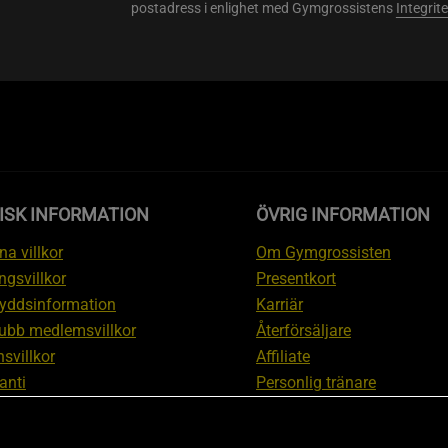
postadress i enlighet med Gymgrossistens
Integrit
ISK INFORMATION
ÖVRIG INFORMATION
a villkor
Om Gymgrossisten
ngsvillkor
Presentkort
yddsinformation
Karriär
ubb medlemsvillkor
Återförsäljare
svillkor
Affiliate
anti
Personlig tränare
ation om ångerrätt och
Rabattkod
ation
Redaktionell policy