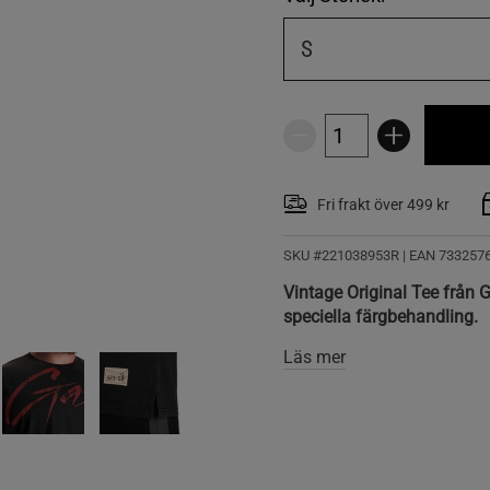
S
Fri frakt över 499 kr
SKU #221038953R | EAN
733257
Vintage Original Tee från 
speciella färgbehandling.
Läs mer