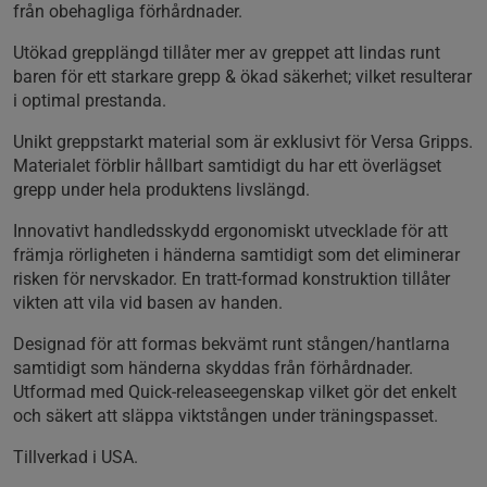
från obehagliga förhårdnader.
Utökad grepplängd tillåter mer av greppet att lindas runt
baren för ett starkare grepp & ökad säkerhet; vilket resulterar
i optimal prestanda.
Unikt greppstarkt material som är exklusivt för Versa Gripps.
Materialet förblir hållbart samtidigt du har ett överlägset
grepp under hela produktens livslängd.
Innovativt handledsskydd ergonomiskt utvecklade för att
främja rörligheten i händerna samtidigt som det eliminerar
risken för nervskador. En tratt-formad konstruktion tillåter
vikten att vila vid basen av handen.
Designad för att formas bekvämt runt stången/hantlarna
samtidigt som händerna skyddas från förhårdnader.
Utformad med Quick-releaseegenskap vilket gör det enkelt
och säkert att släppa viktstången under träningspasset.
Tillverkad i USA.