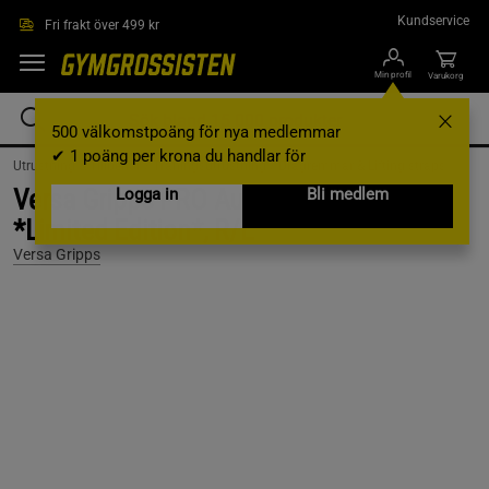
Hoppa till innehållet
Kundservice
Fri frakt över 499 kr
Min profil
Varukorg
500 välkomstpoäng för nya medlemmar
✔ 1 poäng per krona du handlar för
Utrustning & Tillbehör /
Träningsutrustning /
Dragremmar & Lifting straps
Versa Gripps PRO Authentic, Mint,
Logga in
Bli medlem
*Limited Edition*, R/L
Versa Gripps