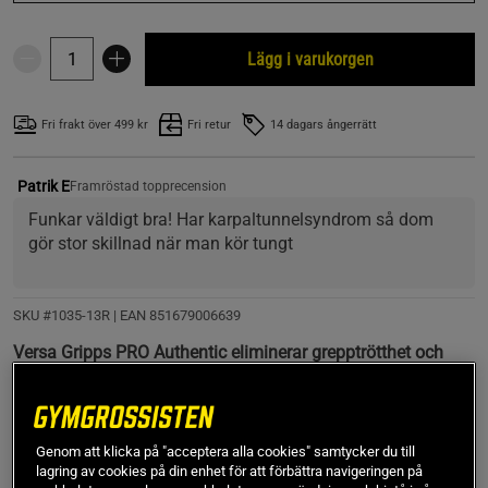
Lägg i varukorgen
Fri frakt över 499 kr
Fri retur
14 dagars ångerrätt
Patrik E
Framröstad topprecension
Funkar väldigt bra! Har karpaltunnelsyndrom så dom 
gör stor skillnad när man kör tungt
SKU #1035-13R | EAN
851679006639
Versa Gripps PRO Authentic eliminerar grepptrötthet och
skyddar samtidigt händerna från förhårdnader. Designad
för överlägsen styrka och hållbarhet i dubbelförstärkt
material.
Genom att klicka på "acceptera alla cookies" samtycker du till
Läs mer
lagring av cookies på din enhet för att förbättra navigeringen på