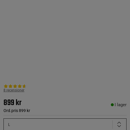
8 recensioner
899 kr
I lager
Ord.pris
899 kr
L