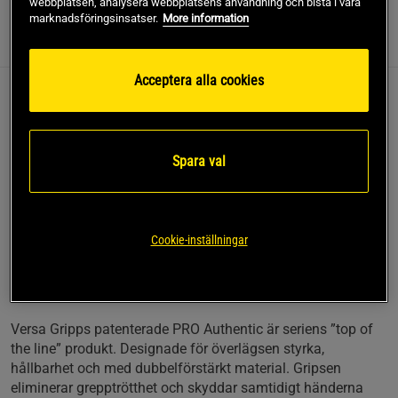
webbplatsen, analysera webbplatsens användning och bistå i våra
marknadsföringsinsatser.
More information
Information
Recensioner
(8)
Acceptera alla cookies
Versa Gripps PRO Authentic är ALL IN ONE -
överträffar handskar, krokar, wrist wraps &
straps.
Spara val
Ger överlägset grepp
Slipp grepptrötthet
Skydd mot förhårdnad
Cookie-inställningar
Optimal prestanda
Formas bekvämt runt stång/hantel
För män och kvinnor
Versa Gripps patenterade PRO Authentic är seriens ”top of
the line” produkt. Designade för överlägsen styrka,
hållbarhet och med dubbelförstärkt material. Gripsen
eliminerar grepptrötthet och skyddar samtidigt händerna