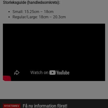
Storleksguide (handledsomkrets):
Small: 15.25cm – 18cm
Regular/Large: 18cm – 20.3cm
Få ny information först!
NYHETSBREV