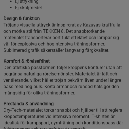
Ej strykning
Ej sköljmedel
Design & funktion
Tröjans visuella uttryck är inspirerat av Kazuyas kraftfulla
och mörka stil från TEKKEN 8. Det snabbtorkande
materialet transporterar bort fukt effektivt och lämpar sig
väl för explosiva och högintensiva träningsformer.
Sublimerad grafik säkerställer långvarig färgkvalitet.
Komfort & rörelsefrihet
Den atletiska passformen följer kroppens konturer utan att
begränsa naturliga rörelsemönster. Materialet är lätt och
ventilerande, vilket håller tröjan bekväm även under längre
pass med hög puls. Korta ärmar och rundad hals gör den
mångsidig för olika träningsformer.
Prestanda & användning
Dry‑Tech‑materialet torkar snabbt och hjälper till att reglera
kroppstemperaturen vid intensiva moment. T‑shirten är
idealisk för kampsport, gymträning och konditionspass där