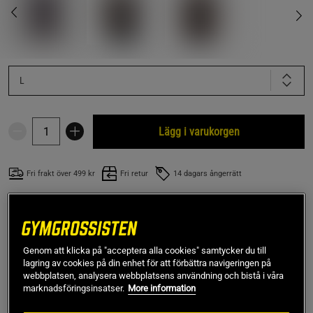
L
Lägg i varukorgen
Fri frakt över 499 kr
Fri retur
14 dagars ångerrätt
SKU #VENUM-06201-696R | EAN
3611442109441
Venum x TEKKEN 8 Dry-Tech T-Shirt Kazuya är en
snabbtorkande tränings‑t‑shirt inspirerad av Kazuyas
Genom att klicka på "acceptera alla cookies" samtycker du till
lagring av cookies på din enhet för att förbättra navigeringen på
ikoniska läderrock, utvecklad för att hålla kroppen sval och
webbplatsen, analysera webbplatsens användning och bistå i våra
bekväm under intensiva pass.
marknadsföringsinsatser.
More information
Läs mer