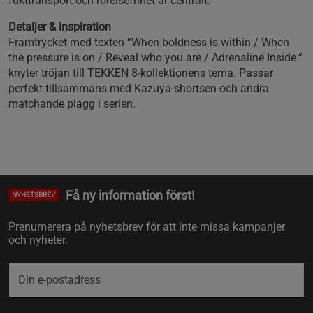
fukttransport och rörelsefrihet är centralt.
Detaljer & inspiration
Framtrycket med texten “When boldness is within / When
the pressure is on / Reveal who you are / Adrenaline Inside.”
knyter tröjan till TEKKEN 8‑kollektionens tema. Passar
perfekt tillsammans med Kazuya‑shortsen och andra
matchande plagg i serien.
Få ny information först!
NYHETSBREV
Prenumerera på nyhetsbrev för att inte missa kampanjer
och nyheter.