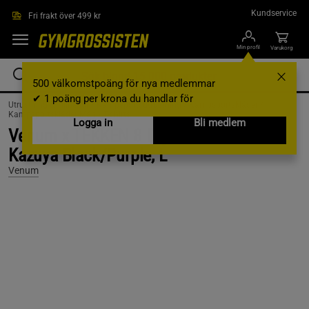
Hoppa till innehållet
Kundservice
Fri frakt över 499 kr
Min profil
Varukorg
500 välkomstpoäng för nya medlemmar
✔ 1 poäng per krona du handlar för
Utrustning & Tillbehör /
Kampsportsutrustning /
Kampsportskläder /
Kampsportskläder Män /
T-shirts
Logga in
Bli medlem
Venum x TEKKEN 8 Dry-Tech T-Shirt
Kazuya Black/Purple, L
Venum