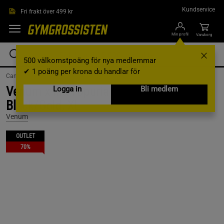
Hoppa till innehållet
Kundservice
Fri frakt över 499 kr
Min profil
Varukorg
500 välkomstpoäng för nya medlemmar
✔ 1 poäng per krona du handlar för
Campaigns /
Outlet /
Outlet kläder /
Träningskläder herr
Venum x Ilia Topuria Unmatched Joggers
Logga in
Bli medlem
Black/Gold, XL
Venum
OUTLET
70%