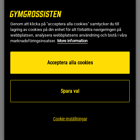
Produkt slut - notifiera mig via e-post
Denna produkt är tillfälligt slut i lager. Få en notifikation
Genom att klicka på "acceptera alla cookies" samtycker du till
!
när produkter åter finns i lager.
lagring av cookies på din enhet för att förbättra navigeringen på
webbplatsen, analysera webbplatsens användning och bistå i våra
marknadsföringsinsatser.
More information
SKU #VENUM-05582-126R | EAN
3611441938530
Venum x Ilia Topuria Unmatched Joggers kombinerar stil
Acceptera alla cookies
och funktionalitet för den moderna atleten.
Läs mer
Spara val
Information
Recensioner
Cookie-inställningar
Dessa joggingbyxor är designade för att ge både
bekvämlighet och hållbarhet, vilket gör dem till ett bra
val för träning och vardag.