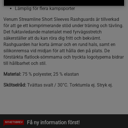
Bekväm passform
Lämplig för flera kampsporter
Venum Streamline Short Sleeves Rashguards är tillverkad
för att ge ett komprimerande stöd under träning och tävling.
Det fuktavledande materialet med fyrvägsstretch
säkerställer att du kan röra dig fritt och bekvämt.
Rashguarden har korta ärmar och en rund hals, samt en
silikonremsa vid midjan för att hålla den på plats. De
förstärkta flatlock-sömmarna och tryckta logotyperna bidrar
till hållbarhet och stil.
Material:
75 % polyester, 25 % elastan
Skötselråd:
Tvättas svalt / 30°C. Torktumla ej. Stryk ej.
Få ny information först!
NYHETSBREV