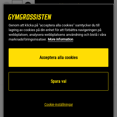
Lägg i varukorgen
Fri frakt över 499 kr
Fri retur
14 dagars ångerrätt
Genom att klicka på "acceptera alla cookies" samtycker du till
lagring av cookies på din enhet för att förbättra navigeringen på
webbplatsen, analysera webbplatsens användning och bistå i våra
SKU #VENUM-06296-126R | EAN
3611442171097
marknadsföringsinsatser.
More information
Håll dig skyddad och bekväm under träning med Venum
Streamline Short Sleeves Rashguards.
Acceptera alla cookies
Läs mer
Information
Recensioner
Näring & Ingredienser
Spara val
Denna rashguard är designad för att ge stöd och
skydd under kampsporter och cross training.
Cookie-inställningar
Skyddar mot skador och brännsår