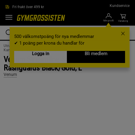
Hoppa till innehållet
Kundservice
Fri frakt över 499 kr
Min profil
Varukorg
500 välkomstpoäng för nya medlemmar
✔ 1 poäng per krona du handlar för
Utrustning & Tillbehör /
Kampsportsutrustning /
Kampsportskläder /
Kampsportskläder Män /
T-shirts
Logga in
Bli medlem
Venum Streamline Short Sleeves
Rashguards Black/Gold, L
Venum