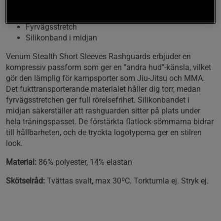
Kompressiv passform
Fukttransporterande material
Fyrvägsstretch
Silikonband i midjan
Venum Stealth Short Sleeves Rashguards erbjuder en
kompressiv passform som ger en "andra hud"-känsla, vilket
gör den lämplig för kampsporter som Jiu-Jitsu och MMA.
Det fukttransporterande materialet håller dig torr, medan
fyrvägsstretchen ger full rörelsefrihet. Silikonbandet i
midjan säkerställer att rashguarden sitter på plats under
hela träningspasset. De förstärkta flatlock-sömmarna bidrar
till hållbarheten, och de tryckta logotyperna ger en stilren
look.
Material:
86% polyester, 14% elastan
Skötselråd:
Tvättas svalt, max 30ºC. Torktumla ej. Stryk ej.