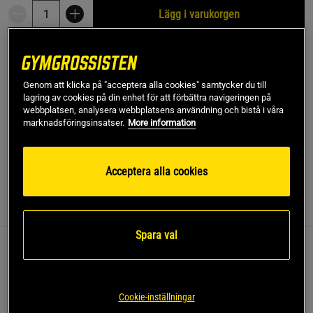
Lägg i varukorgen
Fri frakt över 499 kr
Fri retur
14 dagars ångerrätt
Genom att klicka på "acceptera alla cookies" samtycker du till
SKU #VENUM-06276-459R | EAN
3611442174197
lagring av cookies på din enhet för att förbättra navigeringen på
webbplatsen, analysera webbplatsens användning och bistå i våra
Träna med självförtroende och bekvämlighet med Venum
marknadsföringsinsatser.
More information
Stealth Short Sleeves Rashguards.
Läs mer
Acceptera alla cookies
Information
Recensioner
Näring & Ingredienser
Spara val
Denna rashguard är designad för att ge stöd och
rörelsefrihet under intensiva träningspass inom
kampsport och cross-training.
Cookie-inställningar