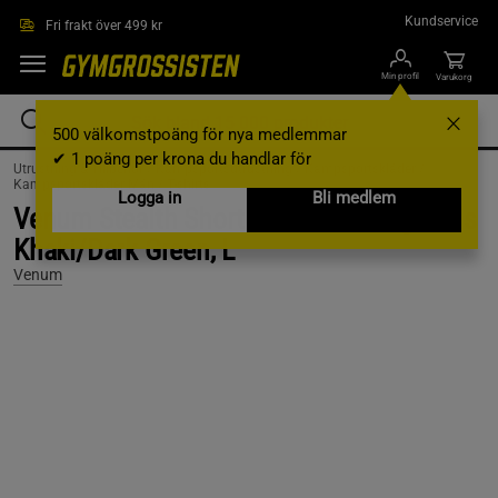
Hoppa till innehållet
Kundservice
Fri frakt över 499 kr
Min profil
Varukorg
500 välkomstpoäng för nya medlemmar
✔ 1 poäng per krona du handlar för
Utrustning & Tillbehör /
Kampsportsutrustning /
Kampsportskläder /
Kampsportskläder Män /
T-shirts
Logga in
Bli medlem
Venum Stealth Short Sleeves Rashguards
Khaki/Dark Green, L
Venum