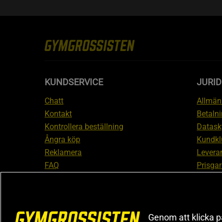
KUNDSERVICE
JURID
Chatt
Allmänn
Kontakt
Betalni
Kontrollera beställning
Datask
Ångra köp
Kundkl
Reklamera
Leveran
FAQ
Prisgar
Inform
reklam
Cookiei
Genom att klicka på