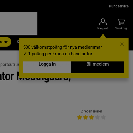
Kundservice
Varukorg
Min profil
oäng
Kampanjer
Outlet
Nyheter
Varumärken
500 välkomstpoäng för nya medlemmar
✔ 1 poäng per krona du handlar för
Logga in
Bli medlem
ortsutrustning /
Kampsportsskydd /
Tandskydd
tor Mouthguard,
2 recensioner