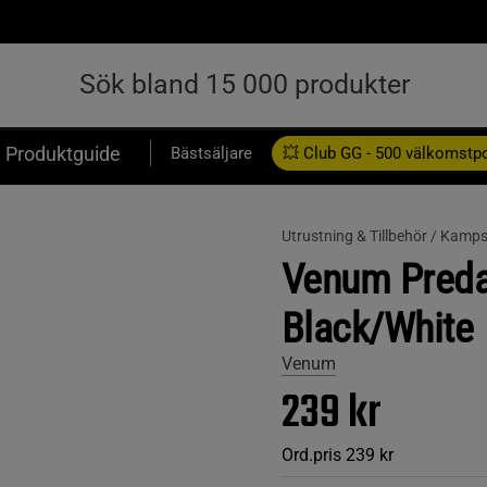
Produktguide
Bästsäljare
💥 Club GG - 500 välkomstp
Presentkort
Utrustning & Tillbehör /
Kampsp
Venum Preda
Black/White
Venum
239 kr
Ord.pris
239 kr