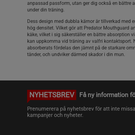
anpassad passform, utan ger dig också en bättre
under din träning.
Dess design med dubbla kärnor är tillverkad me
hög densitet. Vilket gör att Predator Mouthguard an
käke, vilket i sig säkerställer en bättre absorption v
kan uppkomma vid träning av valfri kontaktsport. 
absorberats fördelas den jämnt på de starkare om
tänder, och undviker därmed skador i din mun.
NYHETSBREV
Få ny information fö
Prenumerera på nyhetsbrev för att inte miss
kampanjer och nyheter.