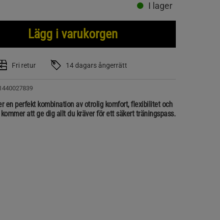
I lager
Lägg i varukorgen
Fri retur
14 dagars ångerrätt
1440027839
n perfekt kombination av otrolig komfort, flexibilitet och
ommer att ge dig allt du kräver för ett säkert träningspass.