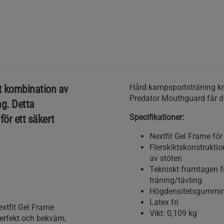
Hård kampsportsträning k
t kombination av
Predator Mouthguard får du 
ng. Detta
Specifikationer:
för ett säkert
Nextfit Gel Frame för
Flerskiktskonstrukti
av stöten
Tekniskt framtagen f
träning/tävling
Högdensitetsgummira
Latex fri
xtfit Gel Frame
Vikt: 0,109 kg
perfekt och bekväm,