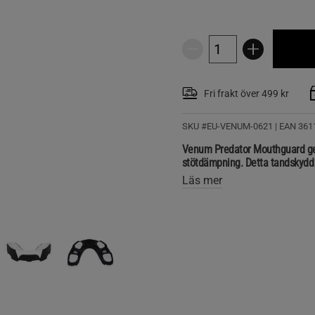
Fri frakt över 499 kr
SKU #EU-VENUM-0621
| EAN
361
Venum Predator Mouthguard ger e
stötdämpning. Detta tandskydd k
Läs mer