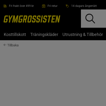
Hoppa till innehållet
Fri frakt över 499 kr
Fri retur
14 dagars ångerrätt
Kosttillskott
Träningskläder
Utrustning & Tillbehör
Tillbaka