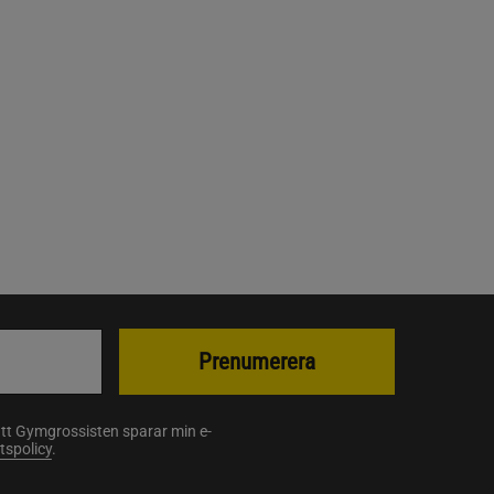
Prenumerera
att Gymgrossisten sparar min e-
etspolicy
.