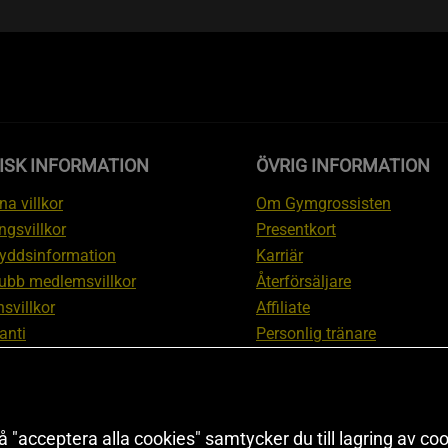
ISK INFORMATION
ÖVRIG INFORMATION
a villkor
Om Gymgrossisten
ngsvillkor
Presentkort
yddsinformation
Karriär
ubb medlemsvillkor
Återförsäljare
svillkor
Affiliate
anti
Personlig tränare
ation om ångerrätt och
Rabattkod
ation
Redaktionell policy
nställningar
Sitemap
 "acceptera alla cookies" samtycker du till lagring av coo
Black Friday