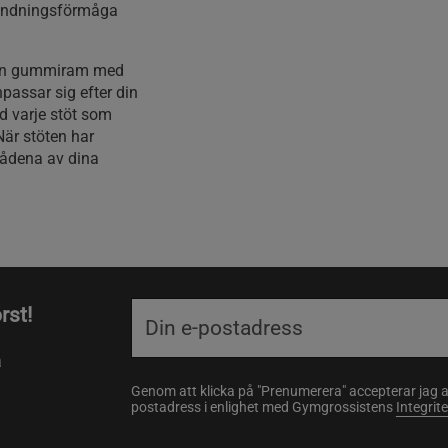
 andningsförmåga
d en gummiram med
passar sig efter din
id varje stöt som
När stöten har
rådena av dina
rst!
a
Genom att klicka på "Prenumerera" accepterar jag 
postadress i enlighet med Gymgrossistens
Integrit