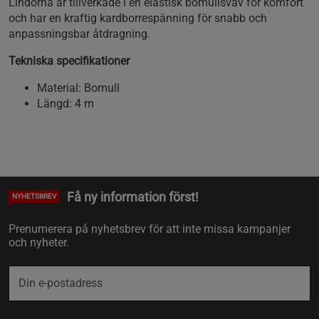
Lindorna är tillverkade i en elastisk bomullsväv för komfort
och har en kraftig kardborrespänning för snabb och
anpassningsbar åtdragning.
Tekniska specifikationer
Material: Bomull
Längd: 4 m
Få ny information först!
NYHETSBREV
Prenumerera på nyhetsbrev för att inte missa kampanjer
och nyheter.