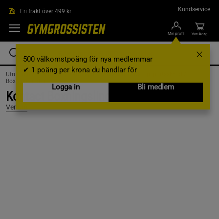
Hoppa till innehållet
Kundservice
Fri frakt över 499 kr
Min profil
Varukorg
500 välkomstpoäng för nya medlemmar
✔ 1 poäng per krona du handlar för
Utrustning & Tillbehör /
Kampsportsutrustning /
Kampsportsskydd /
Boxningslindor
Logga in
Bli medlem
Kontact Boxningslindor 4 m Svart/Guld
Venum