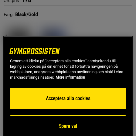
Ord.pris
119 kr
Färg:
Black/Gold
Genom att klicka på "acceptera alla cookies" samtycker du till
lagring av cookies på din enhet för att förbättra navigeringen på
Lägg i varukorgen
webbplatsen, analysera webbplatsens användning och bistå i våra
marknadsföringsinsatser.
More information
Fri frakt över 499 kr
Fri retur
14 dagars ångerrätt
Acceptera alla cookies
SKU #VENUM-0429-126
| EAN
3611441596075
Kontact Boxing Handwraps från Venum är en
kompromisslös handledslinda som erbjuder högsta
Spara val
tillgängliga kvalitet till lägsta möjliga pris!