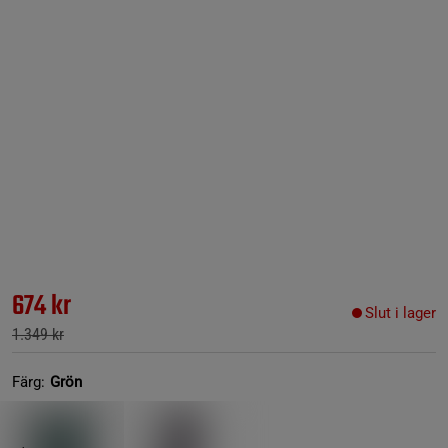
674 kr
Slut i lager
1.349 kr
Färg:
Grön