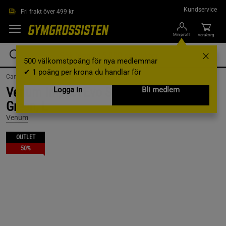
Hoppa till innehållet
Kundservice
Fri frakt över 499 kr
Min profil
Varukorg
500 välkomstpoäng för nya medlemmar
✔ 1 poäng per krona du handlar för
Campaigns /
Outlet /
Outlet redskap
Venum Impact Evo Shinguards Esmerald
Logga in
Bli medlem
Green, L
Venum
OUTLET
50%