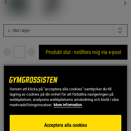
L
- Slut i lager
Produkt slut - notifiera mig via e-post
Denna produkt är tillfälligt slut i lager. Få en notifikation
!
när produkter åter finns i lager.
Genom att klicka på "acceptera alla cookies" samtycker du till
SKU #VENUM-05062-005R | EAN
3611441805122
lagring av cookies på din enhet för att förbättra navigeringen på
webbplatsen, analysera webbplatsens användning och bistå i våra
Maximera ditt skydd och din prestation med Venum Impact
marknadsföringsinsatser.
More information
Evo Shinguards – den ultimata kombinationen av komfort
och hållbarhet.
Acceptera alla cookies
Läs mer