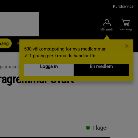
Kundservice
Varukorg
Min profil
oäng
Kampanjer
Outlet
Nyheter
Varumärken
500 välkomstpoäng för nya medlemmar
✔ 1 poäng per krona du handlar för
Logga in
Bli medlem
gsutrustning /
Dragremmar & Lifting straps
ragremmar Svart
I lager