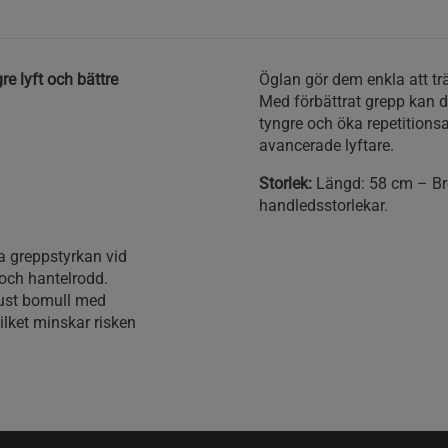
e lyft och bättre
Öglan gör dem enkla att trä 
Med förbättrat grepp kan d
tyngre och öka repetitionsa
avancerade lyftare.
Storlek:
Längd: 58 cm – Bre
handledsstorlekar.
ra greppstyrkan vid
och hantelrodd.
bust bomull med
lket minskar risken