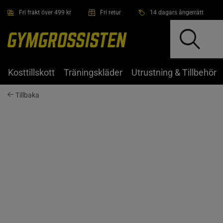
Hoppa till innehållet
Fri frakt över 499 kr
Fri retur
14 dagars ångerrätt
Kosttillskott
Träningskläder
Utrustning & Tillbehör
Tillbaka