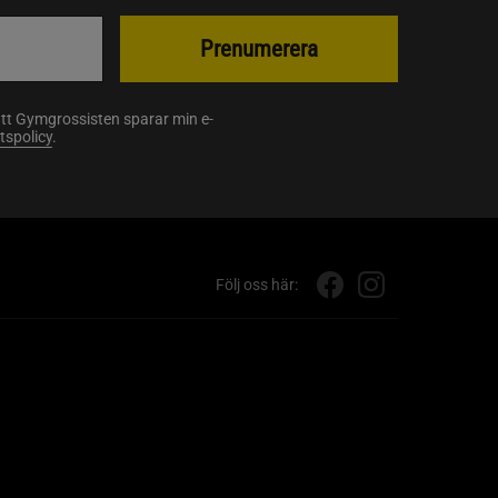
Prenumerera
att Gymgrossisten sparar min e-
etspolicy
.
Följ oss här: