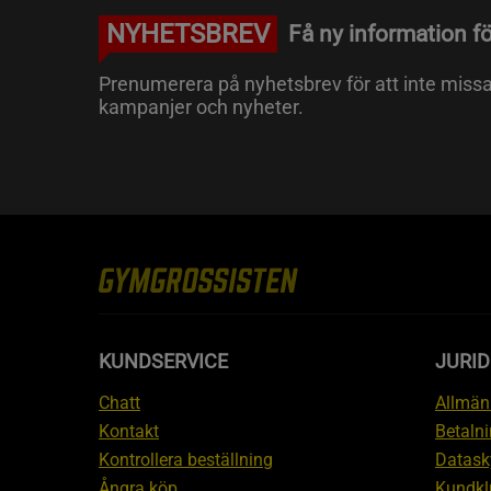
NYHETSBREV
Få ny information fö
Prenumerera på nyhetsbrev för att inte miss
kampanjer och nyheter.
KUNDSERVICE
JURID
Chatt
Allmänn
Kontakt
Betalni
Kontrollera beställning
Datask
Ångra köp
Kundkl