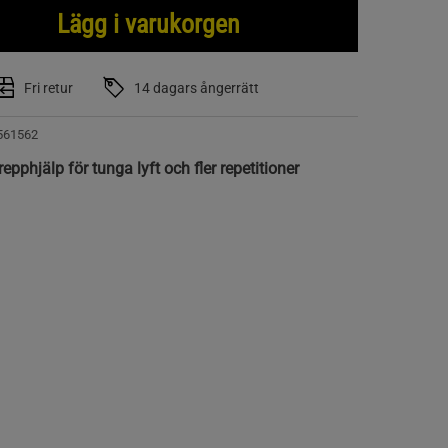
Lägg i varukorgen
Fri retur
14 dagars ångerrätt
561562
hjälp för tunga lyft och fler repetitioner