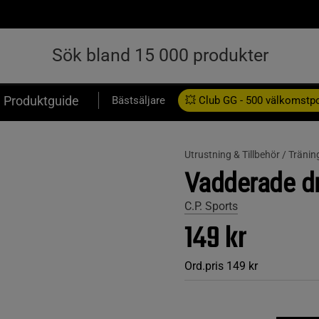
Produktguide
Bästsäljare
💥 Club GG - 500 välkomstp
Presentkort
Utrustning & Tillbehör /
Tränin
Vadderade d
C.P. Sports
149 kr
Ord.pris
149 kr