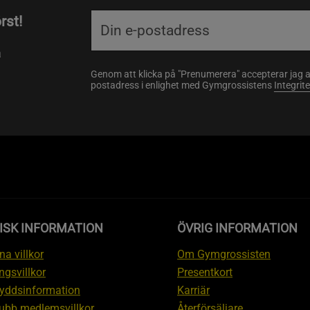
rst!
a
Genom att klicka på "Prenumerera" accepterar jag 
postadress i enlighet med Gymgrossistens
Integrit
ISK INFORMATION
ÖVRIG INFORMATION
a villkor
Om Gymgrossisten
ngsvillkor
Presentkort
yddsinformation
Karriär
ubb medlemsvillkor
Återförsäljare