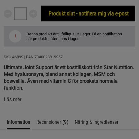
Produkt slut - notifiera mig via e-post
Denna produkt är tillfälligt slut i lager. Få en notifikation
!
när produkter åter finns i lager.
SKU #6899
| EAN
7340028819967
Ultimate Joint Support är ett kosttillskott från Star Nutrition.
Med hyaluronsyra, bland annat kollagen, MSM och
boswellia. Även med vitamin C för broskets normala
funktion.
Läs mer
Information
Recensioner
(9)
Näring & Ingredienser