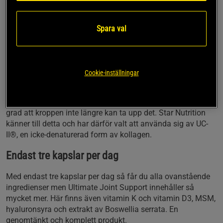
krävs rätt näring. Hit hör vitamin C. Detta vitamin är bevisat
att bidra till kollagenets och därmed även broskets normala
funktion. I Ultimate Joint Support kombineras det med
Spara val
mineralet mangan som är centralt för att bindväv ska kunna
bildas normalt.
Odeanturerat kollagen
Cookie-inställningar
Denaturering är ett avancerat ord för att beskriva när
proteiner ändrar form. Ett protein kan denaturera till den
grad att kroppen inte längre kan ta upp det. Star Nutrition
känner till detta och har därför valt att använda sig av UC-
II®, en icke-denaturerad form av kollagen.
Endast tre kapslar per dag
Med endast tre kapslar per dag så får du alla ovanstående
ingredienser men Ultimate Joint Support innehåller så
mycket mer. Här finns även vitamin K och vitamin D3, MSM,
hyaluronsyra och extrakt av Boswellia serrata. En
genomtänkt och komplett produkt.