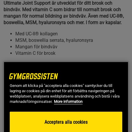
Ultimate Joint Support är utvecklat för ditt brosk och
bindväv. Med vitamin C som bidrar till normalt brosk och
mangan för normal bildning av bindväv. Även med UC-II®,
boswellia, MSM, hyaluronsyra och mer. I form av kapslar.
Med UC-II® kollagen
MSM, boswellia serrata, hyaluronsyra
Mangan för bindväv
Vitamin C för brosk
Kollagen, brosk och leder
Kollagen är ett mycket viktigt protein för kroppen och det
finns i nästan all vävnad. Det inkluderar våra leder där
Genom att klicka på "acceptera alla cookies" samtycker du till
kollagen har antagit formen brosk. Brosk är en seg, ganska
lagring av cookies på din enhet för att förbättra navigeringen på
webbplatsen, analysera webbplatsens användning och bistå i våra
hård och stötdämpande vävnad som gör så att lederna
marknadsföringsinsatser.
More information
dämpas och skyddas samt fungerar som de ska.
Viktiga näringsämnen
Acceptera alla cookies
För att kroppen ska kunna ta hand om brosk och bindväv så