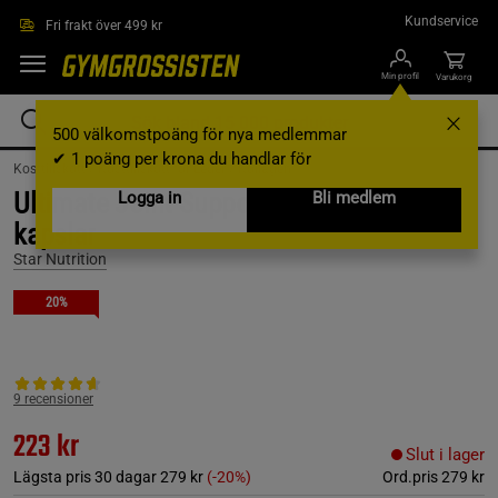
Hoppa till innehållet
Kundservice
Fri frakt över 499 kr
Min profil
Varukorg
500 välkomstpoäng för nya medlemmar
✔ 1 poäng per krona du handlar för
Kosttillskott /
Kosttillskott för Leder /
Kollagen
Ultimate Joint Support Kollagen 90
Logga in
Bli medlem
kapslar
Star Nutrition
20%
9 recensioner
223 kr
Slut i lager
Lägsta pris 30 dagar
279 kr
(-20%)
Ord.pris
279 kr