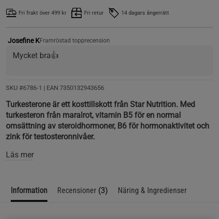
Fri frakt över 499 kr
Fri retur
14 dagars ångerrätt
Josefine K
Framröstad topprecension
Mycket bra👍
SKU #6786-1
| EAN
7350132943656
Turkesterone är ett kosttillskott från Star Nutrition. Med
turkesteron från maralrot, vitamin B5 för en normal
omsättning av steroidhormoner, B6 för hormonaktivitet och
zink för testosteronnivåer.
Läs mer
Information
Recensioner
(3)
Näring & Ingredienser