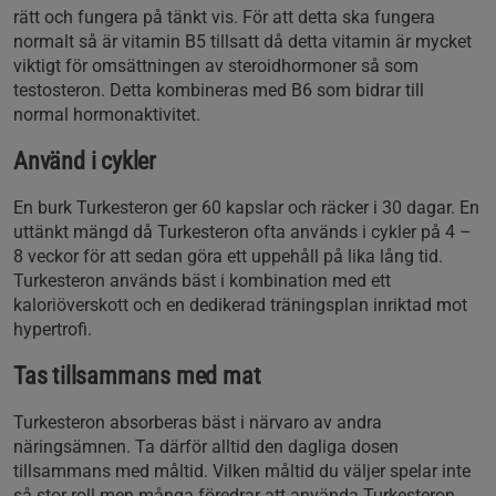
rätt och fungera på tänkt vis. För att detta ska fungera
normalt så är vitamin B5 tillsatt då detta vitamin är mycket
viktigt för omsättningen av steroidhormoner så som
testosteron. Detta kombineras med B6 som bidrar till
normal hormonaktivitet.
Använd i cykler
En burk Turkesteron ger 60 kapslar och räcker i 30 dagar. En
uttänkt mängd då Turkesteron ofta används i cykler på 4 –
8 veckor för att sedan göra ett uppehåll på lika lång tid.
Turkesteron används bäst i kombination med ett
kaloriöverskott och en dedikerad träningsplan inriktad mot
hypertrofi.
Tas tillsammans med mat
Turkesteron absorberas bäst i närvaro av andra
näringsämnen. Ta därför alltid den dagliga dosen
tillsammans med måltid. Vilken måltid du väljer spelar inte
så stor roll men många föredrar att använda Turkesteron