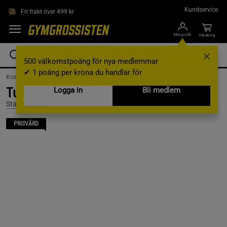
Hoppa till innehållet
Kundservice
Fri frakt över 499 kr
Min profil
Varukorg
500 välkomstpoäng för nya medlemmar
✔ 1 poäng per krona du handlar för
Kosttillskott /
Muskelökare /
Muskelökare - Komplex
Turkesterone 60 Kapslar
Logga in
Bli medlem
Star Nutrition
PRISVÄRD