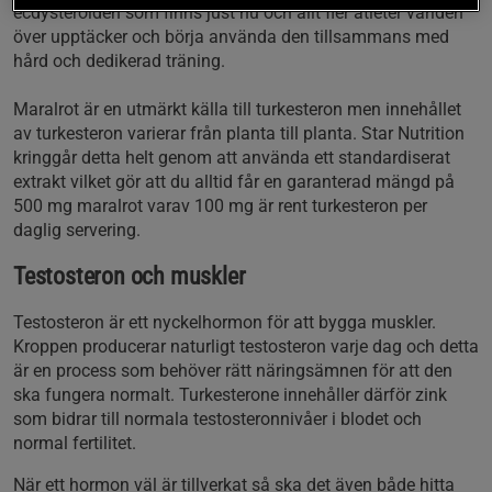
ecdysteroiden som finns just nu och allt fler atleter världen
över upptäcker och börja använda den tillsammans med
hård och dedikerad träning.
Maralrot är en utmärkt källa till turkesteron men innehållet
av turkesteron varierar från planta till planta. Star Nutrition
kringgår detta helt genom att använda ett standardiserat
extrakt vilket gör att du alltid får en garanterad mängd på
500 mg maralrot varav 100 mg är rent turkesteron per
daglig servering.
Testosteron och muskler
Testosteron är ett nyckelhormon för att bygga muskler.
Kroppen producerar naturligt testosteron varje dag och detta
är en process som behöver rätt näringsämnen för att den
ska fungera normalt. Turkesterone innehåller därför zink
som bidrar till normala testosteronnivåer i blodet och
normal fertilitet.
När ett hormon väl är tillverkat så ska det även både hitta