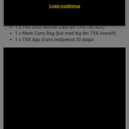
komma igång med din TRX-träning:
Cookie-inställningar
1 x TRX HOME Suspension Trainer
1 x TRX Suspesion Anchor (fäst din TRX vart du vill)
1 x TRX Door Anchor (fäst din TRX i en dörr)
1 x Mesh Carry Bag (bär med dig din TRX överallt)
1 x TRX App Gratis testperiod 30 dagar