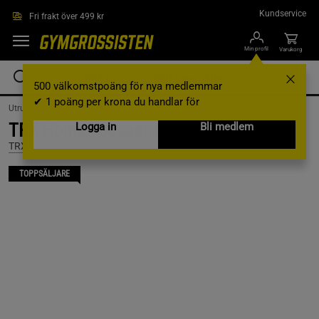
Hoppa till innehållet
Kundservice
Fri frakt över 499 kr
Min profil
Varukorg
500 välkomstpoäng för nya medlemmar
✔ 1 poäng per krona du handlar för
Utrustning & Tillbehör /
Hemmagym /
Kroppsviktsträning
TRX Home2 Suspensionstränare
Logga in
Bli medlem
TRX
TOPPSÄLJARE