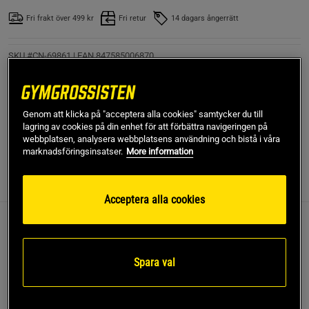
Fri frakt över 499 kr
Fri retur
14 dagars ångerrätt
SKU #CN-69861
| EAN
847585006870
Med TRX tränar du funktionellt med din egen kroppsvikt
som belastning. Använd dig av hundratals olika vinklar och
övningar för en komplett helkroppsträning!
Genom att klicka på "acceptera alla cookies" samtycker du till
lagring av cookies på din enhet för att förbättra navigeringen på
Läs mer
webbplatsen, analysera webbplatsens användning och bistå i våra
marknadsföringsinsatser.
More information
Information
Recensioner
(1)
Acceptera alla cookies
Med det moderna redskapet TRX tränar du funktionellt med
din egen kroppsvikt som belastning. Använd dig av
hundratals olika vinklar och övningar för en komplett
Spara val
träning av allt från styrka till balans och flexibilitet!
TRX Home2 är ett kit som innehåller allt du behöver för att