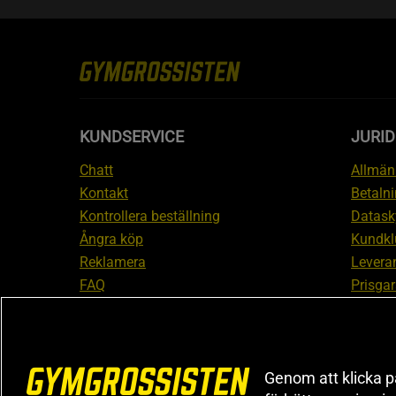
KUNDSERVICE
JURID
Chatt
Allmänn
Kontakt
Betalni
Kontrollera beställning
Datask
Ångra köp
Kundkl
Reklamera
Leveran
FAQ
Prisgar
Inform
reklam
Cookiei
Genom att klicka på