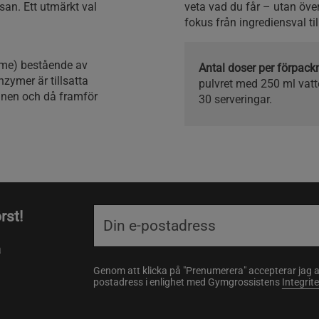
an. Ett utmärkt val
veta vad du får – utan över
fokus från ingrediensval til
yme) bestående av
Antal doser per förpac
nzymer är tillsatta
pulvret med 250 ml vatte
ämnen och då framför
30 serveringar.
rst!
a
Genom att klicka på "Prenumerera" accepterar jag 
postadress i enlighet med Gymgrossistens
Integrit