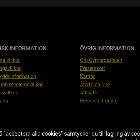
ISK INFORMATION
ÖVRIG INFORMATION
a villkor
Om Gymgrossisten
ngsvillkor
Presentkort
yddsinformation
Karriär
ubb medlemsvillkor
Återförsäljare
svillkor
Affiliate
anti
Personlig tränare
ation om ångerrätt och
Rabattkod
ation
Redaktionell policy
nställningar
Sitemap
 "acceptera alla cookies" samtycker du till lagring av coo
Black Friday