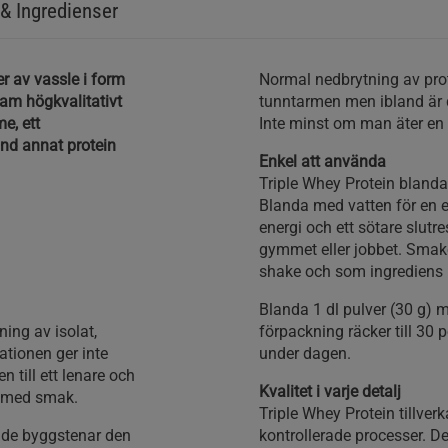
& Ingredienser
r av vassle i form
Normal nedbrytning av prote
ram högkvalitativt
tunntarmen men ibland är de
e, ett
Inte minst om man äter en
nd annat protein
Enkel att använda
Triple Whey Protein blanda
Blanda med vatten för en e
energi och ett sötare slutre
gymmet eller jobbet. Smak
shake och som ingrediens i
Blanda 1 dl pulver (30 g) m
ing av isolat,
förpackning räcker till 30
ationen ger inte
under dagen.
 till ett lenare och
Kvalitet i varje detalj
sa med smak.
Triple Whey Protein tillve
a de byggstenar den
kontrollerade processer. De