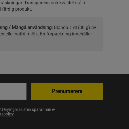
raskningar. Transparens och kvalitet står i
l färdig produkt.
kning / Mängd användning:
Blanda 1 dl (30 g) av
n eller valfri mjölk. En förpackning innehåller
Prenumerera
att Gymgrossisten sparar min e-
etspolicy
.