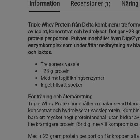
Information
Recensioner
Näring 
(1)
Triple Whey Protein från Delta kombinerar tre forme
av isolat, koncentrat och hydrolysat. Det ger +23 g
protein per portion. Pulvret innehåller även DigeZym
enzymkomplex som underlättar nedbrytning av bla
och laktos.
Tre sorters vassle
+23 g protein
Med matspjälkningsenzymer
Inget tillsatt socker
För träning och återhämtning
Triple Whey Protein innehåller en balanserad blandn
koncentrat och hydrolyserat vassleprotein. Kombin
bara ett mycket högt proteininnehåll utan bidrar även
lite krämigare protein för dig inte vill kompromis
Med + 23 gram protein per portion får kroppen all