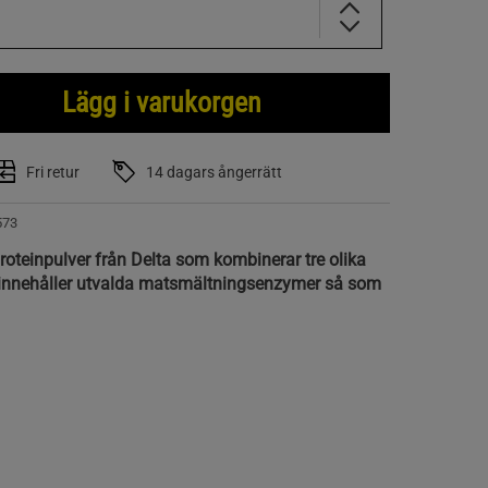
Lägg i varukorgen
Fri retur
14 dagars ångerrätt
573
proteinpulver från Delta som kombinerar tre olika
 innehåller utvalda matsmältningsenzymer så som