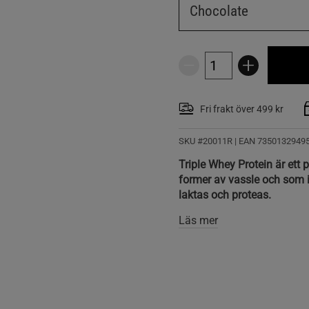
Chocolate
Fri frakt över 499 kr
SKU #20011R | EAN
7350132949
Triple Whey Protein är ett 
former av vassle och som
laktas och proteas.
Läs mer