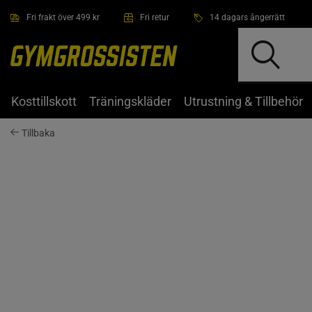
Hoppa till innehållet
Fri frakt över 499 kr
Fri retur
14 dagars ångerrätt
Kosttillskott
Träningskläder
Utrustning & Tillbehör
Tillbaka