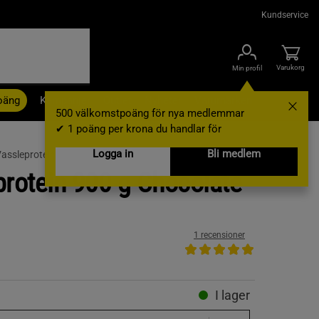
Kundservice
Varukorg
Min profil
oäng
Kampanjer
Outlet
Nyheter
Varumärken
500 välkomstpoäng för nya medlemmar
✔ 1 poäng per krona du handlar för
Logga in
Bli medlem
assleprotein
protein 900 g Chocolate
1 recensioner
I lager