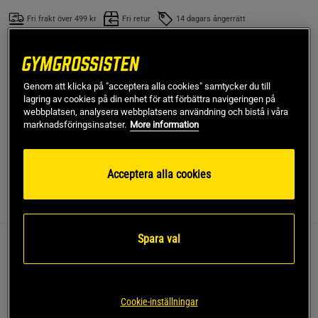
Fri frakt över 499 kr
Fri retur
14 dagars ångerrätt
SKU #1201
| EAN
7340134202103
TriggerRoller är ett träningsredskap från OMPU för
Genom att klicka på "acceptera alla cookies" samtycker du till
uppvärmning/återhämtning av coreparti och
lagring av cookies på din enhet för att förbättra navigeringen på
sätesmuskulatur. Den djupgående massagen minskar
webbplatsen, analysera webbplatsens användning och bistå i våra
marknadsföringsinsatser.
More information
risken för muskelskador!
Läs mer
Acceptera alla cookies
Information
Recensioner
(1)
Spara val
TriggerRoller från OMPU är ett träningsredskap för
uppvärmning samt återhämtning!
Med TriggerRoller mjukar du upp stela muskler genom att
Cookie-inställningar
rulla dem över TriggerRollerns ojämna yta och får på så sätt