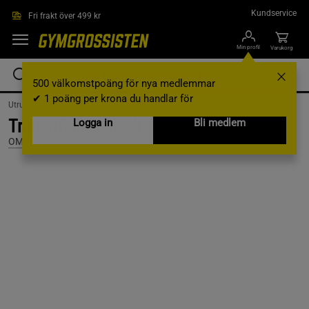
Hoppa till innehållet
Kundservice
Fri frakt över 499 kr
Min profil
Varukorg
500 välkomstpoäng för nya medlemmar
✔ 1 poäng per krona du handlar för
Utrustning & Tillbehör /
Massageredskap /
Foam rollers & Trigger rollers
TriggerRoller, Black
Logga in
Bli medlem
OMPU Gear