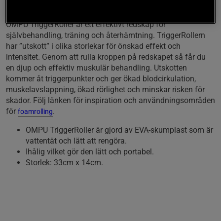
en djupgående massage.
OMPU TriggerRoller är ett effektivt redskap för
självbehandling, träning och återhämtning. TriggerRollern
har ”utskott” i olika storlekar för önskad effekt och
intensitet. Genom att rulla kroppen på redskapet så får du
en djup och effektiv muskulär behandling. Utskotten
kommer åt triggerpunkter och ger ökad blodcirkulation,
muskelavslappning, ökad rörlighet och minskar risken för
skador. Följ länken för inspiration och användningsområden
för
.
foamrolling
OMPU TriggerRoller är gjord av EVA-skumplast som är
vattentät och lätt att rengöra.
Ihålig vilket gör den lätt och portabel.
Storlek: 33cm x 14cm.