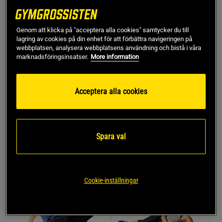
Återställer rörelseförmåga hos lederna
Lätt att ta med, enkel att använda
Genom att klicka på "acceptera alla cookies" samtycker du till
Längd: 66 cm
lagring av cookies på din enhet för att förbättra navigeringen på
webbplatsen, analysera webbplatsens användning och bistå i våra
marknadsföringsinsatser.
More information
Acceptera alla cookies
Spara val
Cookie-inställningar