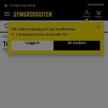
Hoppa till innehållet
Kundservice
Fri frakt över 499 kr
Min profil
Varukorg
500 välkomstpoäng för nya medlemmar
✔ 1 poäng per krona du handlar för
Utrustning & Tillbehör /
Massageredskap /
Foam rollers & Trigger rollers
Trigger Point Grid 2.0 lång
Logga in
Bli medlem
Trigger Point Therapy