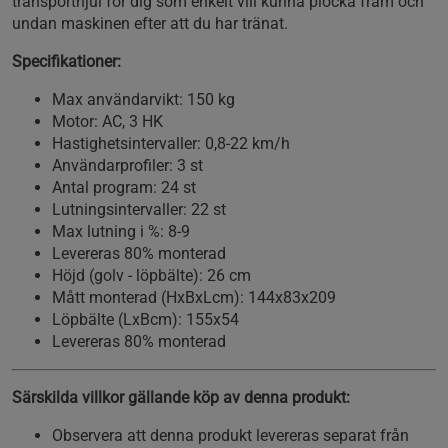
transporthjul för dig som enkelt vill kunna plocka fram och
undan maskinen efter att du har tränat.
Specifikationer:
Max användarvikt: 150 kg
Motor: AC, 3 HK
Hastighetsintervaller: 0,8-22 km/h
Användarprofiler: 3 st
Antal program: 24 st
Lutningsintervaller: 22 st
Max lutning i %: 8-9
Levereras 80% monterad
Höjd (golv - löpbälte): 26 cm
Mått monterad (HxBxLcm): 144x83x209
Löpbälte (LxBcm): 155x54
Levereras 80% monterad
Särskilda villkor gällande köp av denna produkt:
Observera att denna produkt levereras separat från