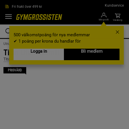
Hoppa till innehållet
Kundservice
Fri frakt över 499 kr
Min profil
Varukorg
500 välkomstpoäng för nya medlemmar
✔ 1 poäng per krona du handlar för
Utrustning & Tillbehör /
Träningsmaskiner /
Löpband
Titan Life Treadmill T90 PRO - Ac
Logga in
Bli medlem
Titan LIFE
PRISVÄRD