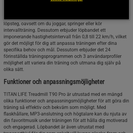
Treadmill T90 Pro optimal komfort och stabilitet under
löpning. Utformningen och den höga kvaliteten på
löpbandet ger dig trygghet och en behaglig känsla i varje
löpsteg, oavsett om du joggar, springer eller kör
intervallträning. Dessutom erbjuder löpbandet ett
imponerande hastighetsintervall från 0,8 till 22 km/h, vilket
gör det möjligt för dig att anpassa träningen efter dina
specifika behov och mål. Dessutom erbjuder det 24
förinställda träningsprogrammen och 3 användarprofiler
möjlighet att variera din träning och utmana dig själv på
olika sätt.
Funktioner och anpassningsmöjligheter
TITAN LIFE Treadmill T90 Pro är utrustad med en mängd
olika funktioner och anpassningsmöjligheter för att göra din
träning så effektiv och bekväm som möjligt. Med
flaskhållare, MP3-anslutning och högtalare kan du njuta av
din favoritmusik under träningen för att hålla dig motiverad
och engagerad. Löpbandet är även utrustat med