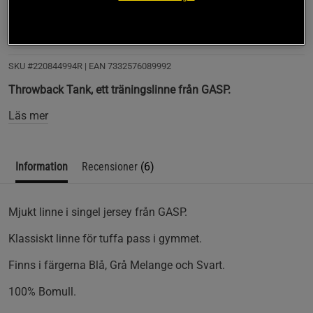
Bra passform och håller formen efter ett antal tvättar
SKU #220844994R | EAN
7332576089992
Throwback Tank, ett träningslinne från GASP.
Läs mer
Information
Recensioner
(6)
Mjukt linne i singel jersey från GASP.
Klassiskt linne för tuffa pass i gymmet.
Finns i färgerna Blå, Grå Melange och Svart.
100% Bomull.