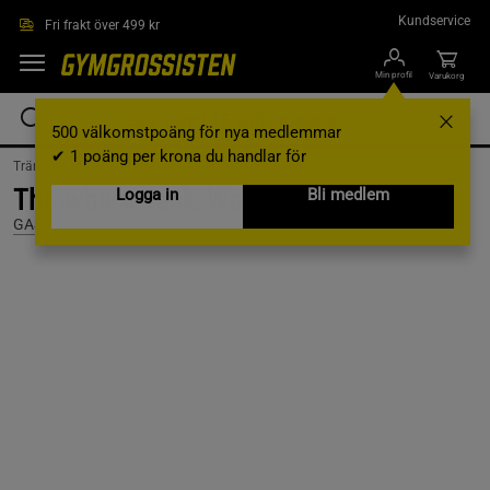
Hoppa till innehållet
Kundservice
Fri frakt över 499 kr
Min profil
Varukorg
500 välkomstpoäng för nya medlemmar
✔ 1 poäng per krona du handlar för
Träningskläder /
Träningskläder Herr /
Träningslinnen
Throwback Tank, Wash Black, S
Logga in
Bli medlem
GASP