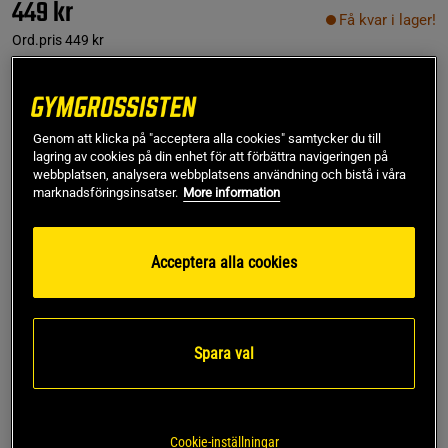
449 kr
Få kvar i lager!
Ord.pris
449 kr
Färg:
Wash Black
Genom att klicka på "acceptera alla cookies" samtycker du till
lagring av cookies på din enhet för att förbättra navigeringen på
webbplatsen, analysera webbplatsens användning och bistå i våra
marknadsföringsinsatser.
More information
S
Acceptera alla cookies
Lägg i varukorgen
Spara val
Fri frakt över 499 kr
Fri retur
14 dagars ångerrätt
Cookie-inställningar
Marc L
Framröstad topprecension