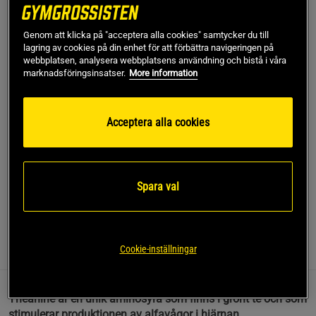
Gäller också när du köper flera smaker
Genom att klicka på "acceptera alla cookies" samtycker du till
lagring av cookies på din enhet för att förbättra navigeringen på
Lägg i varukorgen
webbplatsen, analysera webbplatsens användning och bistå i våra
marknadsföringsinsatser.
More information
Fri frakt över 499 kr
Fri retur
14 dagars ångerrätt
Acceptera alla cookies
SKU #A8088-40
| EAN
693749508014
Theanine är en unik aminosyra som finns i grönt te och som
stimulerar produktionen av alfavågor i hjärnan.
Spara val
Läs mer
Cookie-inställningar
Information
Recensioner
Näring & Ingredienser
Theanine är en unik aminosyra som finns i grönt te och som
stimulerar produktionen av alfavågor i hjärnan.