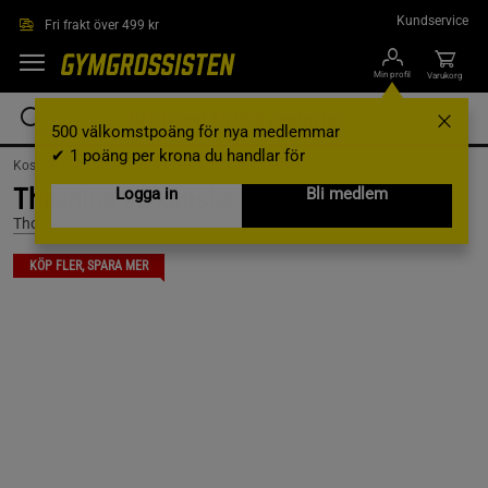
Hoppa till innehållet
Kundservice
Fri frakt över 499 kr
Min profil
Varukorg
500 välkomstpoäng för nya medlemmar
✔ 1 poäng per krona du handlar för
Kosttillskott /
Aminosyror /
Enskilda aminosyror
Theanine 90 kapslar
Logga in
Bli medlem
Thorne Research Inc.
KÖP FLER, SPARA MER