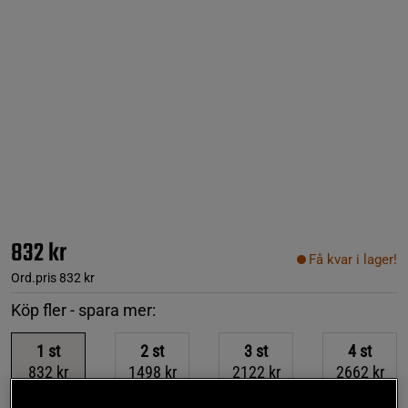
832 kr
Få kvar i lager!
Ord.pris
832 kr
Köp fler - spara mer:
1
st
2
st
3
st
4
st
832 kr
1498 kr
2122 kr
2662 kr
-10%
-15%
-20%